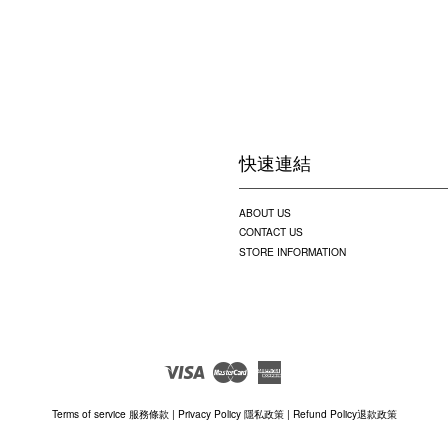
快速連結
ABOUT US
CONTACT US
STORE INFORMATION
Visa
Master
American
Express
Terms of service 服務條款
|
Privacy Policy 隱私政策
|
Refund Policy退款政策