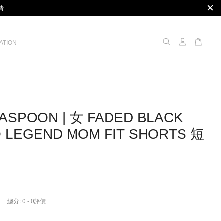
費
ATION
ASPOON | 女 FADED BLACK
 LEGEND MOM FIT SHORTS 短
總分:
0
-
0
評價