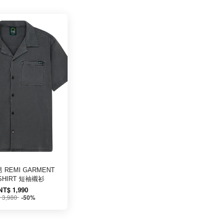
 REMI GARMENT
SHIRT 短袖襯衫
NT$ 1,990
 3,980
-50%