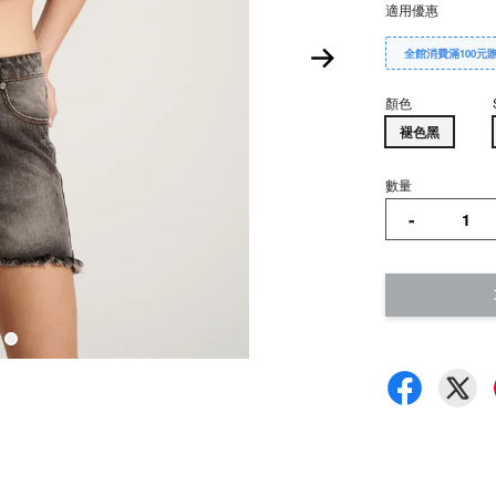
適用優惠
全館消費滿100元
顏色
褪色黑
數量
-