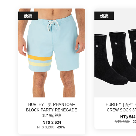
優惠
優惠
HURLEY｜男 PHANTOM+
HURLEY｜配件 H
BLOCK PARTY RENEGADE
CREW SOCK 3
18" 衝浪褲
NT$ 544
NT$ 680
-2
NT$ 2,624
NT$ 3,280
-20%