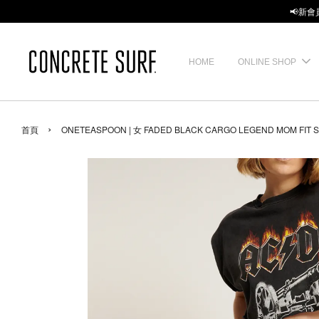
📢新會
HOME
ONLINE SHOP
›
首頁
ONETEASPOON | 女 FADED BLACK CARGO LEGEND MOM FIT