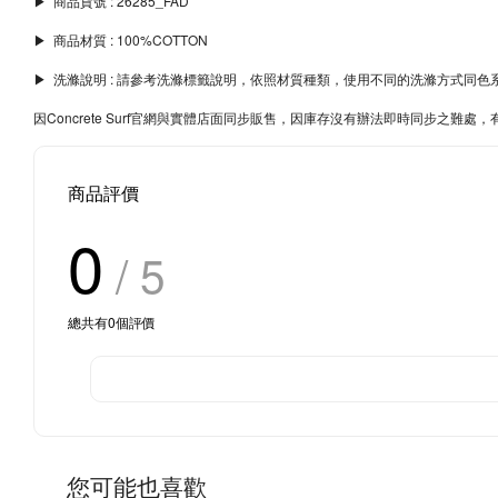
▶︎ 商品貨號 : 26285_FAD
▶︎ 商品材質 : 100%COTTON
▶︎ 洗滌說明 : 請參考洗滌標籤說明，依照材質種類，使用不同的洗滌方式
因Concrete Surf官網與實體店面同步販售，因庫存沒有辦法即時同步之
商品評價
0
/ 5
總共有
0
個評價
您可能也喜歡