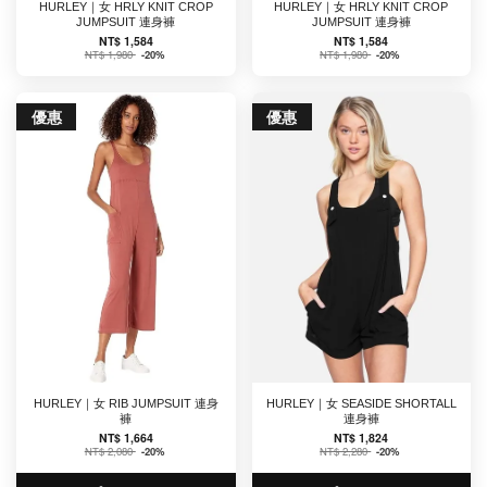
HURLEY｜女 HRLY KNIT CROP
HURLEY｜女 HRLY KNIT CROP
JUMPSUIT 連身褲
JUMPSUIT 連身褲
NT$ 1,584
NT$ 1,584
NT$ 1,980
-20%
NT$ 1,980
-20%
優惠
優惠
HURLEY｜女 RIB JUMPSUIT 連身
HURLEY｜女 SEASIDE SHORTALL
褲
連身褲
NT$ 1,664
NT$ 1,824
NT$ 2,080
-20%
NT$ 2,280
-20%