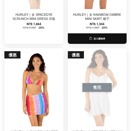
HURLEY｜女 SPACEDYE
HURLEY｜女 RAINBOW OMBRE
SCRUNCH MINI DRESS 洋裝
MINI SKIRT 裙子
NT$ 1,664
NT$ 1,344
NT$ 2,080
-20%
NT$ 1,680
-20%
加入購物車
優惠
優惠
售完