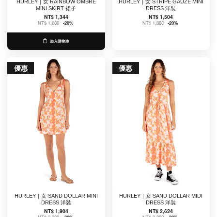
HURLEY｜女 RAINBOW OMBRE
HURLEY｜女 STRIPE GAUZE MINI
MINI SKIRT 裙子
DRESS 洋裝
NT$ 1,344
NT$ 1,504
NT$ 1,680
-20%
NT$ 1,880
-20%
加入購物車
優惠
優惠
HURLEY｜女 SAND DOLLAR MINI
HURLEY｜女 SAND DOLLAR MIDI
DRESS 洋裝
DRESS 洋裝
NT$ 1,904
NT$ 2,624