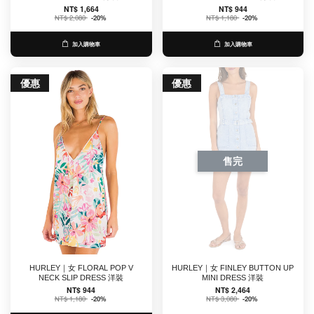
NT$ 1,664
NT$ 944
NT$ 2,080
-20%
NT$ 1,180
-20%
加入購物車
加入購物車
優惠
優惠
售完
HURLEY｜女 FLORAL POP V
HURLEY｜女 FINLEY BUTTON UP
NECK SLIP DRESS 洋裝
MINI DRESS 洋裝
NT$ 944
NT$ 2,464
NT$ 1,180
-20%
NT$ 3,080
-20%