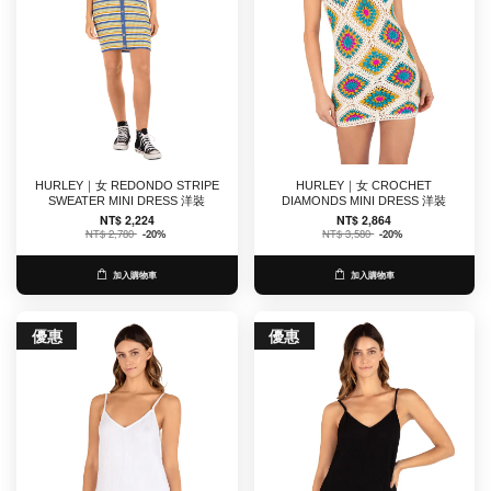
HURLEY｜女 REDONDO STRIPE
HURLEY｜女 CROCHET
SWEATER MINI DRESS 洋裝
DIAMONDS MINI DRESS 洋裝
NT$ 2,224
NT$ 2,864
NT$ 2,780
-20%
NT$ 3,580
-20%
加入購物車
加入購物車
優惠
優惠