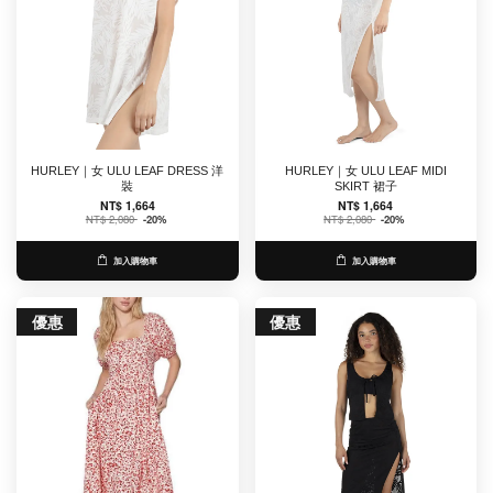
HURLEY｜女 ULU LEAF DRESS 洋
HURLEY｜女 ULU LEAF MIDI
裝
SKIRT 裙子
NT$ 1,664
NT$ 1,664
NT$ 2,080
-20%
NT$ 2,080
-20%
加入購物車
加入購物車
優惠
優惠