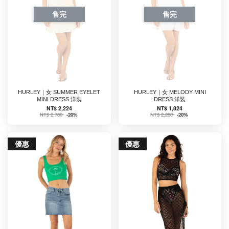
售完
售完
HURLEY｜女 SUMMER EYELET
HURLEY｜女 MELODY MINI
MINI DRESS 洋裝
DRESS 洋裝
NT$ 2,224
NT$ 1,824
NT$ 2,780
-20%
NT$ 2,280
-20%
優惠
優惠