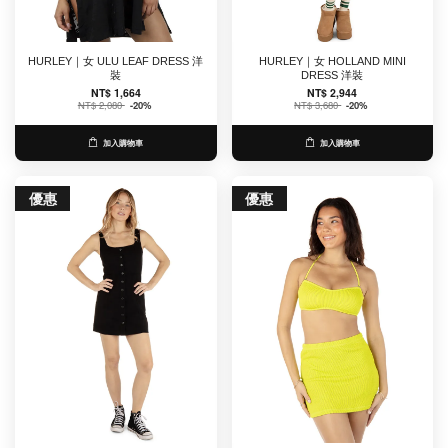
HURLEY｜女 ULU LEAF DRESS 洋
HURLEY｜女 HOLLAND MINI
裝
DRESS 洋裝
NT$ 1,664
NT$ 2,944
NT$ 2,080
-20%
NT$ 3,680
-20%
加入購物車
加入購物車
優惠
優惠