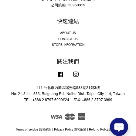
公司統編 : 53950319
快速連結
ABOUT US
CONTACT US
STORE INFORMATION
關注我們
Facebook
Instagram
114 台北市內湖區瑞光路583巷21號3樓
No. 21-3, Ln. 583, Ruiguang Rd., Neihu Dist., Taipei City 114, Taiwan
TEL: +886 2 8797 6999#24 │ FAX: +886 2 8797 3999
Visa
Master
American
Express
Terms of service 服務條款
|
Privacy Policy 隱私政策
|
Refund Policy退款政策