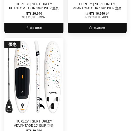
HURLEY｜SUP HURLEY
HURLEY｜SUP HURLEY
PHANTOM TOUR 10'6" ISUP 立槳
PHANTOMTOUR 10'6" ISUP 立槳
NT$ 20,640
從
NT$ 16,640
起
NT$ 25,800
-20%
NT$ 20,800
-20%
加入購物車
加入購物車
優惠
HURLEY｜SUP HURLEY
ADVANTAGE 10' ISUP 立槳
NT$ 19,040