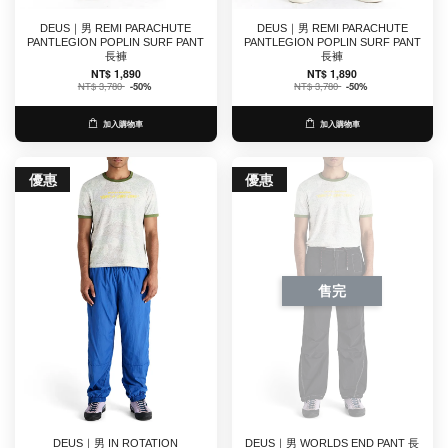
DEUS｜男 REMI PARACHUTE
DEUS｜男 REMI PARACHUTE
PANTLEGION POPLIN SURF PANT
PANTLEGION POPLIN SURF PANT
長褲
長褲
NT$ 1,890
NT$ 1,890
NT$ 3,780
-50%
NT$ 3,780
-50%
加入購物車
加入購物車
優惠
優惠
售完
DEUS｜男 IN ROTATION
DEUS｜男 WORLDS END PANT 長