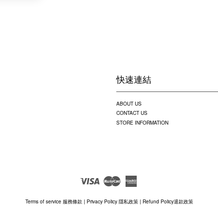
快速連結
ABOUT US
CONTACT US
STORE INFORMATION
Visa
Master
American
Express
Terms of service 服務條款
|
Privacy Policy 隱私政策
|
Refund Policy退款政策