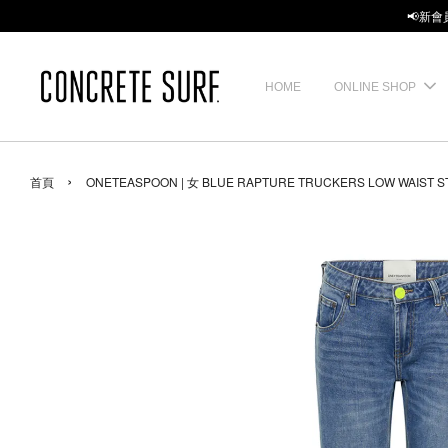
📢新會
HOME
ONLINE SHOP
›
首頁
ONETEASPOON | 女 BLUE RAPTURE TRUCKERS LOW WAIST