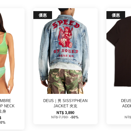
優惠
優惠
OMBRE
DEUS｜男 SISSYPHEAN
DEU
P NECK
JACKET 夾克
ADD
上身
NT$ 3,890
NT$ 7,780
NT$
-50%
4
20%