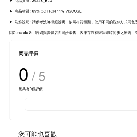
▶︎ 商品貨號 : 26228_BLU
▶︎ 商品材質 : 89% COTTON 11% VISCOSE
▶︎ 洗滌說明 : 請參考洗滌標籤說明，依照材質種類，使用不同的洗滌方式
因Concrete Surf官網與實體店面同步販售，因庫存沒有辦法即時同步之
商品評價
0
/ 5
總共有
0
個評價
您可能也喜歡