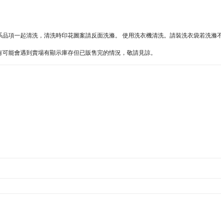
同色系品項一起清洗，清洗時印花圖案請反面洗滌。 使用洗衣機清洗。請裝洗衣袋若洗滌
難處，有可能會遇到賣場有顯示庫存但已販售完的情況，敬請見諒。