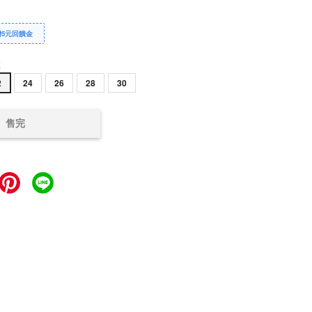
贈5元回饋金
E
2
24
26
28
30
售完