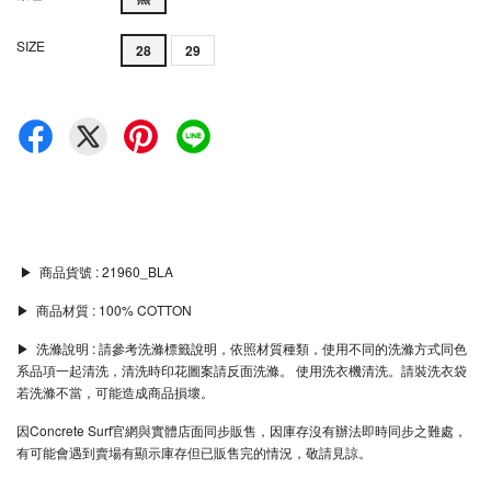
SIZE
28
29
▶︎ 商品貨號 : 21960_BLA
▶︎ 商品材質 : 100% COTTON
▶︎ 洗滌說明 : 請參考洗滌標籤說明，依照材質種類，使用不同的洗滌方式同色
系品項一起清洗，清洗時印花圖案請反面洗滌。 使用洗衣機清洗。請裝洗衣袋
若洗滌不當，可能造成商品損壞。
因Concrete Surf官網與實體店面同步販售，因庫存沒有辦法即時同步之難處，
有可能會遇到賣場有顯示庫存但已販售完的情況，敬請見諒。