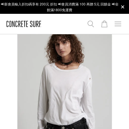
📢新會員輸入折扣碼享有 200元 折扣 📢會員消費滿 100 再贈 5元 回饋金 📢全
館滿1800免運費