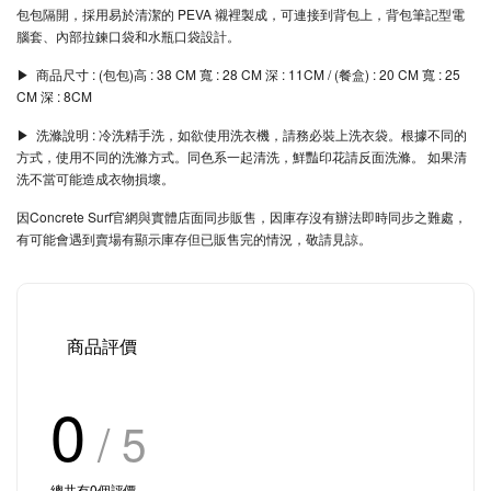
包包隔開，採用易於清潔的 PEVA 襯裡製成，可連接到背包上，背包筆記型電
腦套、內部拉鍊口袋和水瓶口袋設計。
▶︎ 商品尺寸 : (包包)高 : 38 CM 寬 : 28 CM 深 : 11CM / (餐盒) : 20 CM 寬 : 25
CM 深 : 8CM
▶︎ 洗滌說明 : 冷洗精手洗，如欲使用洗衣機，請務必裝上洗衣袋。根據不同的
方式，使用不同的洗滌方式。同色系一起清洗，鮮豔印花請反面洗滌。 如果清
洗不當可能造成衣物損壞。
因Concrete Surf官網與實體店面同步販售，因庫存沒有辦法即時同步之難處，
有可能會遇到賣場有顯示庫存但已販售完的情況，敬請見諒。
商品評價
0
/ 5
總共有
0
個評價