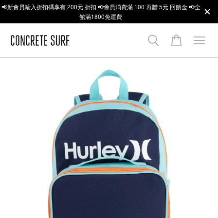
📢新會員輸入折扣碼享有 200元 折扣 📢會員消費滿 100 再贈 5元 回饋金 📢全
館滿1800免運費