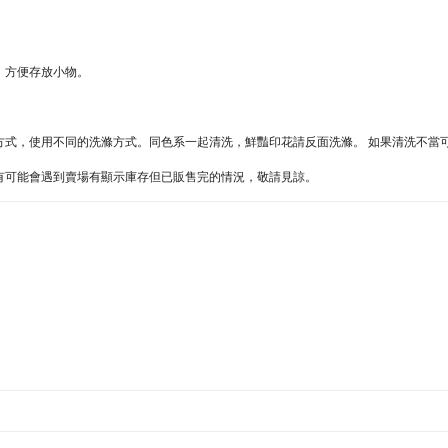
途，方便存放小物。
同的方式，使用不同的洗滌方式。同色系一起清洗，鮮豔印花請反面洗滌。 如果清洗不
難處，有可能會遇到賣場有顯示庫存但已販售完的情況，敬請見諒。