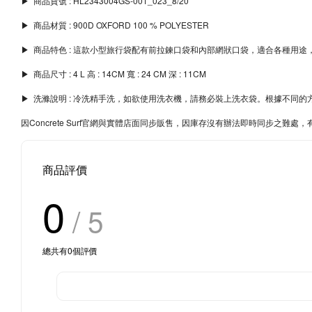
▶︎ 商品貨號 : HL2343004GS-001_023_8/20
▶︎ 商品材質 : 900D OXFORD 100 % POLYESTER
▶︎ 商品特色 : 這款小型旅行袋配有前拉鍊口袋和內部網狀口袋，適合各種用
▶︎ 商品尺寸 : 4 L 高 : 14CM 寬 : 24 CM 深 : 11CM
▶︎ 洗滌說明 : 冷洗精手洗，如欲使用洗衣機，請務必裝上洗衣袋。根據不
因Concrete Surf官網與實體店面同步販售，因庫存沒有辦法即時同步之
商品評價
0
/ 5
總共有
0
個評價