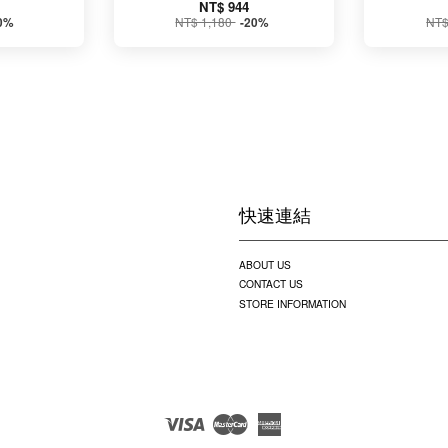
NT$ 944
NT$ 1,180
NT$
0%
-20%
快速連結
ABOUT US
CONTACT US
STORE INFORMATION
Visa
Master
American
Express