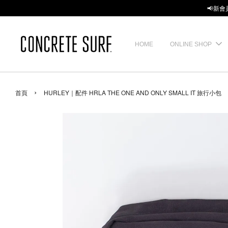
📢新會
HOME
ONLINE SHOP
›
首頁
HURLEY｜配件 HRLA THE ONE AND ONLY SMALL IT 旅行小包