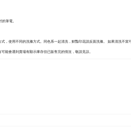
5吋的筆電。
同的方式，使用不同的洗滌方式。同色系一起清洗，鮮豔印花請反面洗滌。 如果清洗不
難處，有可能會遇到賣場有顯示庫存但已販售完的情況，敬請見諒。