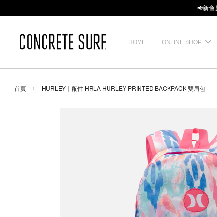
📢新會
HOME
ONLINE SHOP
›
首頁
HURLEY｜配件 HRLA HURLEY PRINTED BACKPACK 雙肩包