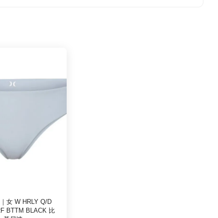
｜女 W HRLY Q/D
F BTTM BLACK 比