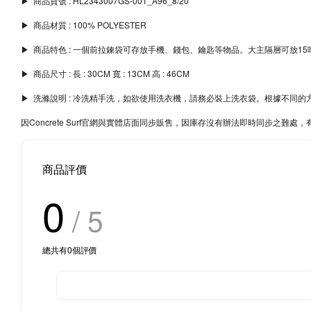
▶︎ 商品貨號 : HL2343007GS-001_A96_8/20
▶︎ 商品材質 : 100% POLYESTER
▶︎ 商品特色 : 一個前拉鍊袋可存放手機、錢包、鑰匙等物品。大主隔層可放1
▶︎ 商品尺寸 : 長 : 30CM 寬 : 13CM 高 : 46CM
▶︎ 洗滌說明 : 冷洗精手洗，如欲使用洗衣機，請務必裝上洗衣袋。根據不
因Concrete Surf官網與實體店面同步販售，因庫存沒有辦法即時同步之
商品評價
0
/ 5
總共有
0
個評價