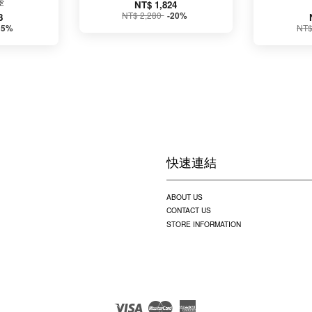
壺
NT$ 1,824
NT$ 2,280
-20%
8
NT$
15%
快速連結
ABOUT US
CONTACT US
STORE INFORMATION
Visa
Master
American