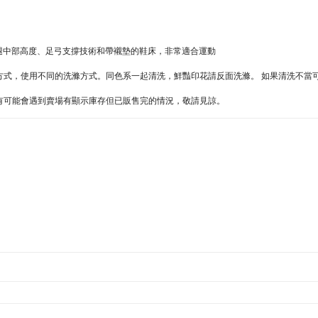
們採用小腿中部高度、足弓支撐技術和帶襯墊的鞋床，非常適合運動
同的方式，使用不同的洗滌方式。同色系一起清洗，鮮豔印花請反面洗滌。 如果清洗不
難處，有可能會遇到賣場有顯示庫存但已販售完的情況，敬請見諒。