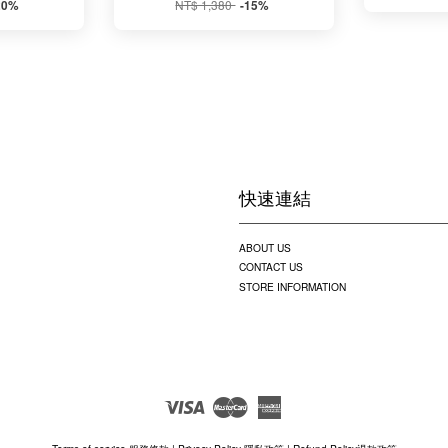
NT$ 1,380
20%
-15%
快速連結
ABOUT US
CONTACT US
STORE INFORMATION
Visa
Master
American
Express