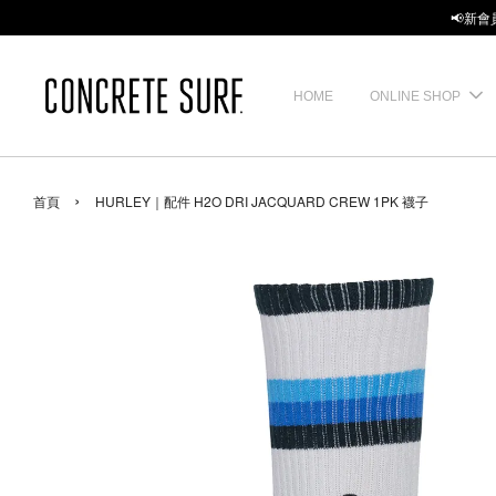
📢新會
HOME
ONLINE SHOP
›
首頁
HURLEY｜配件 H2O DRI JACQUARD CREW 1PK 襪子