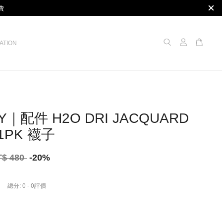
費
ATION
Y｜配件 H2O DRI JACQUARD
1PK 襪子
T$ 480
-20%
總分:
0
-
0
評價