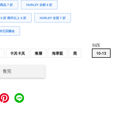
Y商品 7 折
HURLEY 全館 8 折
 9 折 兩件以上 8 折
HURLEY 全面 7 折
贈5元回饋金
SIZE
白
卡其卡其
漸層
海軍藍
黑
10-13
售完