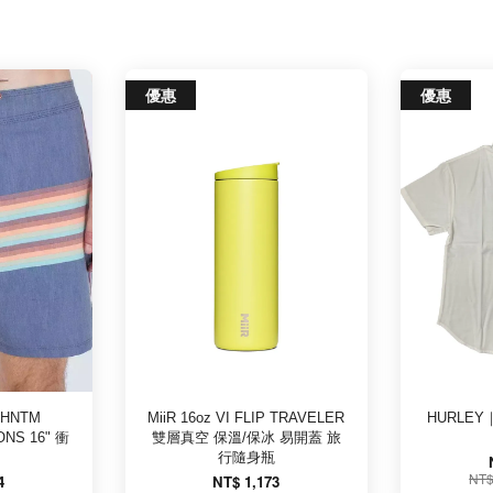
優惠
優惠
PHNTM
MiiR 16oz VI FLIP TRAVELER
HURLEY｜
ONS 16" 衝
雙層真空 保溫/保冰 易開蓋 旅
行隨身瓶
NT$
4
NT$ 1,173