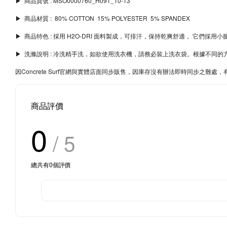
▶︎ 商品貨號 : MSO0000760_H091_10-13
▶︎ 商品材質 : 80% COTTON 15% POLYESTER 5% SPANDEX
▶︎ 商品特色 : 採用 H2O-DRI 面料製成，可排汗，保持乾爽舒適， 它
▶︎ 洗滌說明 : 冷洗精手洗，如欲使用洗衣機，請務必裝上洗衣袋。根據不
因Concrete Surf官網與實體店面同步販售，因庫存沒有辦法即時同步之
商品評價
0
/ 5
總共有
0
個評價