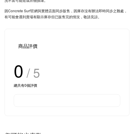
洗不當可能造成衣物損壞。
因Concrete Surf官網與實體店面同步販售，因庫存沒有辦法即時同步之難處，
有可能會遇到賣場有顯示庫存但已販售完的情況，敬請見諒。
商品評價
0
/ 5
總共有
0
個評價