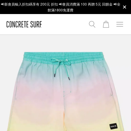
📢新會員輸入折扣碼享有 200元 折扣 📢會員消費滿 100 再贈 5元 回饋金 📢全
館滿1800免運費