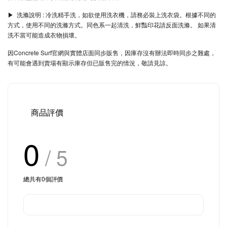
▶︎ 洗滌說明 : 冷洗精手洗，如欲使用洗衣機，請務必裝上洗衣袋。根據不同的
方式，使用不同的洗滌方式。同色系一起清洗，鮮豔印花請反面洗滌。 如果清
洗不當可能造成衣物損壞。
因Concrete Surf官網與實體店面同步販售，因庫存沒有辦法即時同步之難處，
有可能會遇到賣場有顯示庫存但已販售完的情況，敬請見諒。
商品評價
0
/ 5
總共有
0
個評價