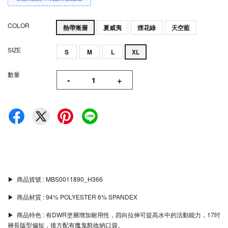
COLOR
熱帶漸層
夏威夷
煙花綠
天空藍
SIZE
S
M
L
XL
數量
-
+
▶︎ 商品貨號 : MBS0011890_H366
▶︎ 商品材質 : 94% POLYESTER 6% SPANDEX
▶︎ 商品特色 : 有DWR塗層增加耐用性，四向拉伸可提高水中的活動能力，17吋
褲長版型偏短，後方配有魔鬼氈收納口袋。