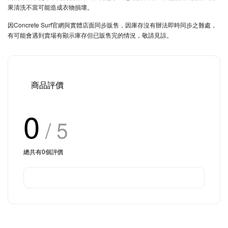
果清洗不當可能造成衣物損壞。
因Concrete Surf官網與實體店面同步販售，因庫存沒有辦法即時同步之難處，
有可能會遇到賣場有顯示庫存但已販售完的情況，敬請見諒。
商品評價
0
/ 5
總共有
0
個評價