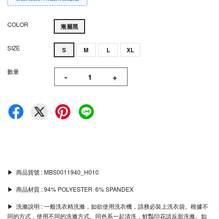
COLOR
漸層黑
SIZE
S
M
L
XL
數量
-
+
▶︎ 商品貨號 : MBS0011940_H010
▶︎ 商品材質 : 94% POLYESTER 6% SPANDEX
▶︎ 洗滌說明 : 一般洗衣精洗滌，如欲使用洗衣機，請務必裝上洗衣袋。根據不
同的方式，使用不同的洗滌方式。同色系一起清洗，鮮豔印花請反面洗滌。如