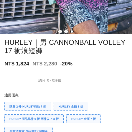
HURLEY｜男 CANNONBALL VOLLEY
17 衝浪短褲
NT$ 1,824
NT$ 2,280
-20%
總分:
0
-
0
評價
適用優惠
購買 2 件 HURLEY商品 7 折
HURLEY 全館 8 折
HURLEY 商品單件 9 折 兩件以上 8 折
HURLEY 全面 7 折
全館消費滿100元贈5元回饋金