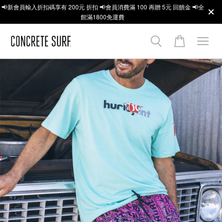
📢新會員輸入折扣碼享有 200元 折扣 📢會員消費滿 100 再贈 5元 回饋金 📢全
館滿1800免運費