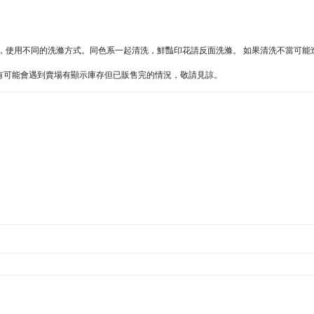
方式，使用不同的洗滌方式。同色系一起清洗，鮮豔印花請反面洗滌。 如果清洗不當可
難處，有可能會遇到賣場有顯示庫存但已販售完的情況，敬請見諒。