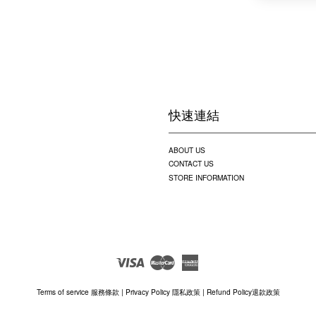
快速連結
ABOUT US
CONTACT US
STORE INFORMATION
Visa
Master
American
Express
Terms of service 服務條款
|
Privacy Policy 隱私政策
|
Refund Policy退款政策