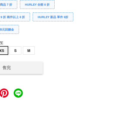
Y商品 7 折
HURLEY 全館 8 折
 9 折 兩件以上 8 折
HURLEY 新品 單件 9折
贈5元回饋金
ZE
XS
S
M
售完