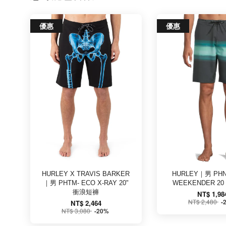
優惠
優惠
HURLEY X TRAVIS BARKER
HURLEY｜男 PHN
｜男 PHTM- ECO X-RAY 20"
WEEKENDER 2
衝浪短褲
NT$ 1,98
NT$ 2,480
-
NT$ 2,464
NT$ 3,080
-20%