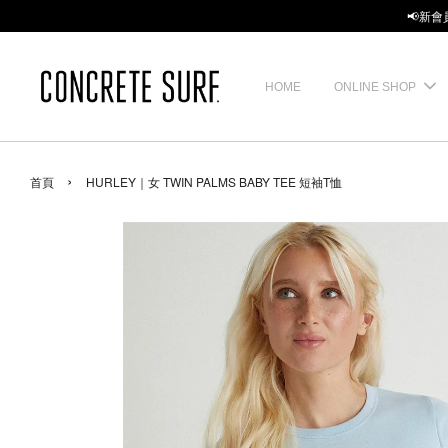
📢新會
HOME
ONLINE SHOP
›
首頁
HURLEY｜女 TWIN PALMS BABY TEE 短袖T恤