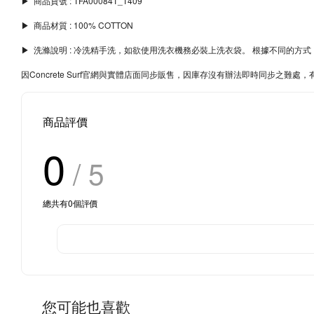
▶︎ 商品貨號 : TFA00084T_T409
▶︎ 商品材質 : 100% COTTON
▶︎ 洗滌說明 : 冷洗精手洗，如欲使用洗衣機務必裝上洗衣袋。 根據不同的
因Concrete Surf官網與實體店面同步販售，因庫存沒有辦法即時同步之
商品評價
0
/ 5
總共有
0
個評價
您可能也喜歡