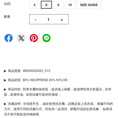
SIZE
4
6
8
10
SIZE GUIDE
數量
-
+
▶︎
商品貨號 : WSS0003202_010
▶︎
商品材質 : 80% NEOPRENE 20% NYLON
▶︎
商品特色 : 防寒衣屬特殊材質，提供海上保暖，超強彈性滑水更靈活，好穿
脫，延展性強。前部拉鍊可提供舒適感 。
▶︎
洗滌說明 : 冷洗精手洗 ，如欲使用洗衣機，請務必裝上洗衣袋。 根據不同的
方式，使用不同的洗滌方式。同色系一起清洗，鮮豔印花請反面洗滌。 如果清
洗不當可能造成衣物損壞。