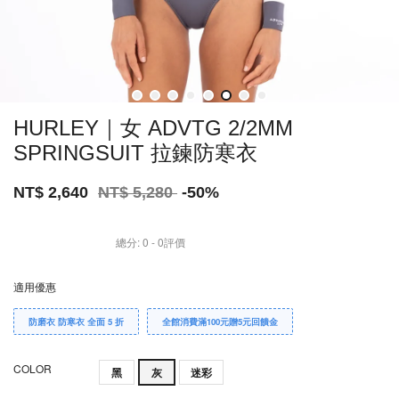
HURLEY｜女 ADVTG 2/2MM
SPRINGSUIT 拉鍊防寒衣
NT$ 2,640
NT$ 5,280
-50%
總分:
0
-
0
評價
適用優惠
防磨衣 防寒衣 全面 5 折
全館消費滿100元贈5元回饋金
COLOR
黑
灰
迷彩