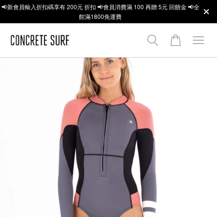
📢新會員輸入折扣碼享有 200元 折扣 📢會員消費滿 100 再贈 5元 回饋金 📢全
館滿1800免運費