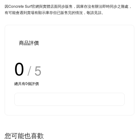
因Concrete Surf官網與實體店面同步販售，因庫存沒有辦法即時同步之難處，
有可能會遇到賣場有顯示庫存但已販售完的情況，敬請見諒。
商品評價
0
/ 5
總共有
0
個評價
您可能也喜歡