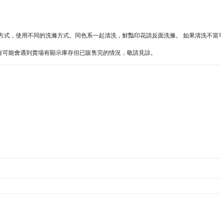
同的方式，使用不同的洗滌方式。同色系一起清洗，鮮豔印花請反面洗滌。 如果清洗不
難處，有可能會遇到賣場有顯示庫存但已販售完的情況，敬請見諒。