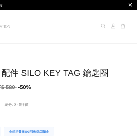
費
ATION
配件 SILO KEY TAG 鑰匙圈
T$ 580
-50%
總分:
0
-
0
評價
全館消費滿100元贈5元回饋金