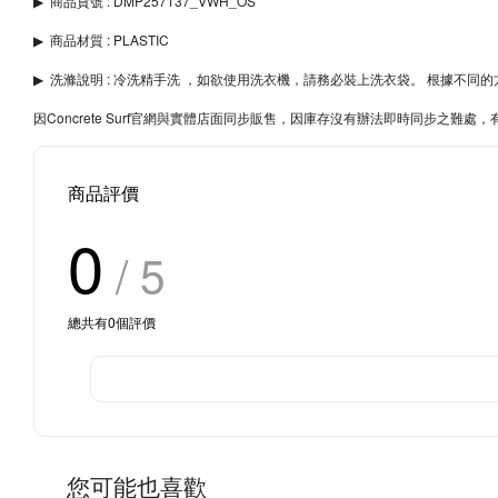
▶︎
商品貨號 : DMP257137_VWH_OS
▶︎
商品材質 : PLASTIC
▶︎
洗滌說明 : 冷洗精手洗 ，如欲使用洗衣機，請務必裝上洗衣袋。 根據不
因Concrete Surf官網與實體店面同步販售，因庫存沒有辦法即時同步之
商品評價
0
/ 5
總共有
0
個評價
您可能也喜歡