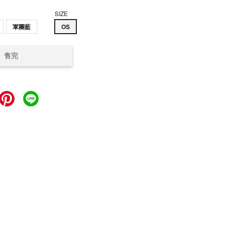
SIZE
軍團藍
OS
售完