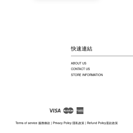
快速連結
ABOUT US
CONTACT US
STORE INFORMATION
Visa
Master
American
Express
Terms of service 服務條款
|
Privacy Policy 隱私政策
|
Refund Policy退款政策