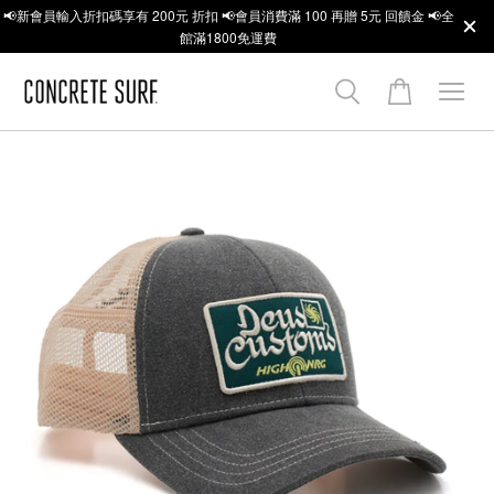
📢新會員輸入折扣碼享有 200元 折扣 📢會員消費滿 100 再贈 5元 回饋金 📢全
館滿1800免運費