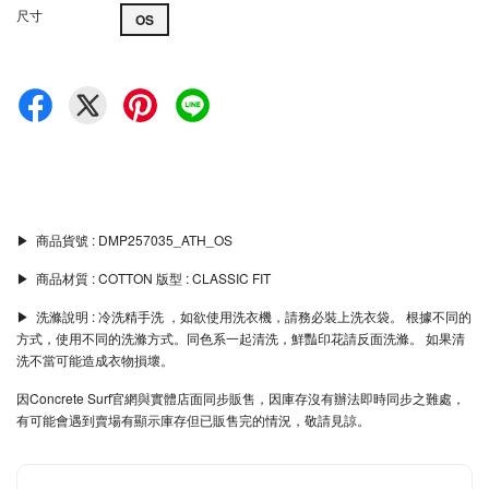
尺寸
OS
▶︎ 商品貨號 : DMP257035_ATH_OS
▶︎ 商品材質 : COTTON 版型 : CLASSIC FIT
▶︎ 洗滌說明 : 冷洗精手洗 ，如欲使用洗衣機，請務必裝上洗衣袋。 根據不同的
方式，使用不同的洗滌方式。同色系一起清洗，鮮豔印花請反面洗滌。 如果清
洗不當可能造成衣物損壞。
因Concrete Surf官網與實體店面同步販售，因庫存沒有辦法即時同步之難處，
有可能會遇到賣場有顯示庫存但已販售完的情況，敬請見諒。