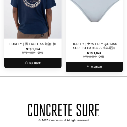
HURLEY｜男 EAGLE SS 短袖T恤
HURLEY｜女 W HRLY Q/D MAX
SURF BTTM BLACK 比基尼褲
NT$ 1,024
NT$ 1,280
-20%
NT$ 1,824
NT$ 2,280
-20%
加入購物車
加入購物車
© 2026 Concretesurf All right reserved