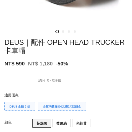
DEUS｜配件 OPEN HEAD TRUCKER
卡車帽
NT$ 590
NT$ 1,180
-50%
總分:
0
-
0
評價
適用優惠
DEUS 全館 5 折
全館消費滿100元贈5元回饋金
顔色
菸煤黑
漿果綠
光芒黃