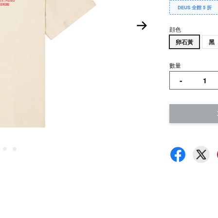
DEUS 全館 5 折
顔色
卵石黃
黑
數量
-