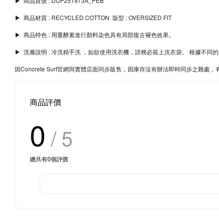
▶︎ 商品貨號 : DUP251973A_PEB
▶︎ 商品材質 : RECYCLED COTTON 版型 : OVERSIZED FIT
▶︎ 商品特色 : 用重酵素進行顏料染色具有局部復古褪色效果。
▶︎ 洗滌說明 : 冷洗精手洗 ，如欲使用洗衣機，請務必裝上洗衣袋。 根據
因Concrete Surf官網與實體店面同步販售，因庫存沒有辦法即時同步之
商品評價
0
/ 5
總共有
0
個評價