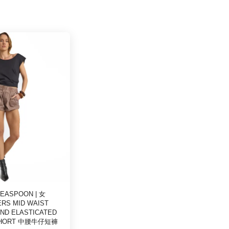
EASPOON | 女
RS MID WAIST
ND ELASTICATED
SHORT 中腰牛仔短褲