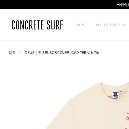
📢新會
HOME
ONLINE SHOP
›
首頁
DEUS｜男 SENSORY OVERLOAD TEE 短袖T恤