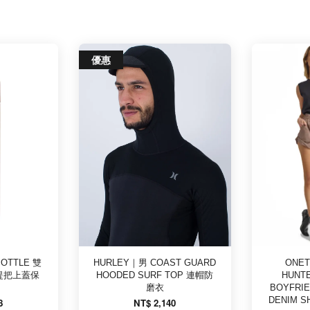
優惠
 BOTTLE 雙
HURLEY｜男 COAST GUARD
ONET
 提把上蓋保
HOODED SURF TOP 連帽防
HUNTE
磨衣
BOYFRIE
DENIM 
8
NT$ 2,140