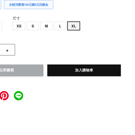
全館消費滿100元贈5元回饋金
尺寸
XS
S
M
L
XL
+
立即購買
加入購物車