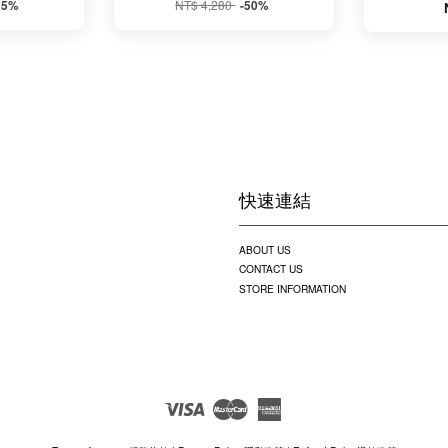
NT$ 4,280
15%
-50%
快速連結
ABOUT US
CONTACT US
STORE INFORMATION
Visa
Master
American
Express