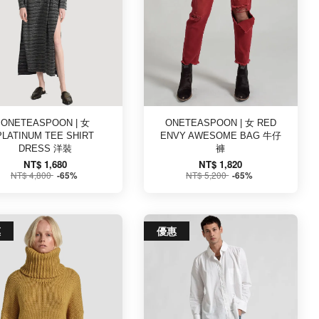
ONETEASPOON | 女
ONETEASPOON | 女 RED
PLATINUM TEE SHIRT
ENVY AWESOME BAG 牛仔
DRESS 洋裝
褲
NT$ 1,680
NT$ 1,820
NT$ 4,800
NT$ 5,200
-65%
-65%
惠
優惠