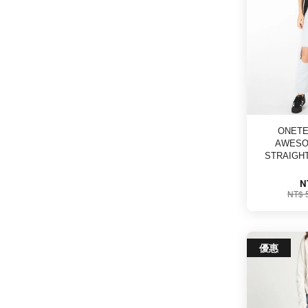
ONETE
AWESO
STRAIGH
N
NT$ 
優惠