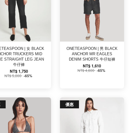
ETEASPOON | 女 BLACK
ONETEASPOON | 男 BLACK
NCHOR TRUCKERS MID
ANCHOR MR EAGLES
SE STRAIGHT LEG JEAN
DENIM SHORTS 牛仔短褲
牛仔褲
NT$ 1,610
NT$ 4,600
-65%
NT$ 1,750
NT$ 5,000
-65%
惠
優惠