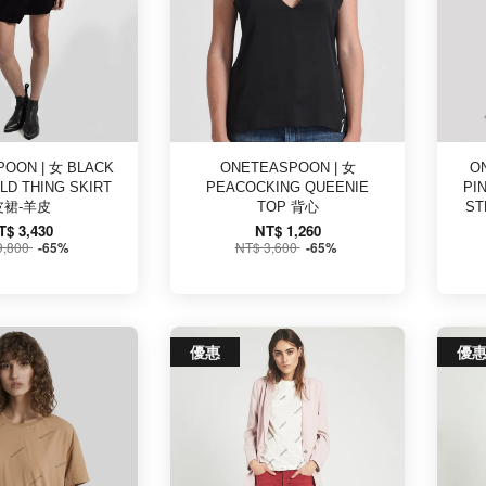
OON | 女 BLACK
ONETEASPOON | 女
O
LD THING SKIRT
PEACOCKING QUEENIE
PI
皮裙-羊皮
TOP 背心
ST
T$ 3,430
NT$ 1,260
9,800
NT$ 3,600
-65%
-65%
優惠
優