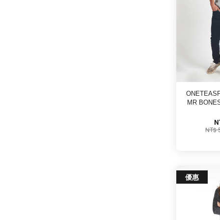
ONETEASP
MR BONES
N
NT$ 
優惠