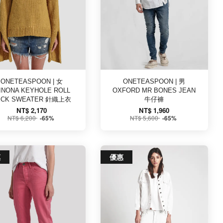
ONETEASPOON | 女
ONETEASPOON | 男
INONA KEYHOLE ROLL
OXFORD MR BONES JEAN
ECK SWEATER 針織上衣
牛仔褲
NT$ 2,170
NT$ 1,960
NT$ 6,200
NT$ 5,600
-65%
-65%
惠
優惠