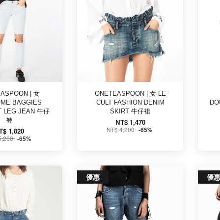
ASPOON | 女
ONETEASPOON | 女 LE
ME BAGGIES
CULT FASHION DENIM
DO
T LEG JEAN 牛仔
SKIRT 牛仔裙
褲
NT$ 1,470
NT$ 4,200
-65%
T$ 1,820
5,200
-65%
優惠
優