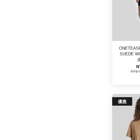
ONETEASP
SUEDE WI
N
NT$ 
優惠