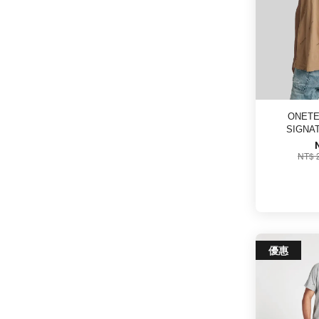
ONETE
SIGNA
NT$ 
優惠