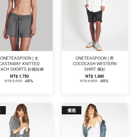
ONETEASPOON | 女
ONETEASPOON | 男
CASTAWAY KNITTED
COCOCASH WESTERN
EACH SHORTS 針織短褲
SHIRT 襯衫
NT$ 1,750
NT$ 1,680
NT$ 5,000
NT$ 4,800
-65%
-65%
惠
優惠