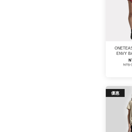
ONETEAS
ENVY 
N
NT$ 
優惠