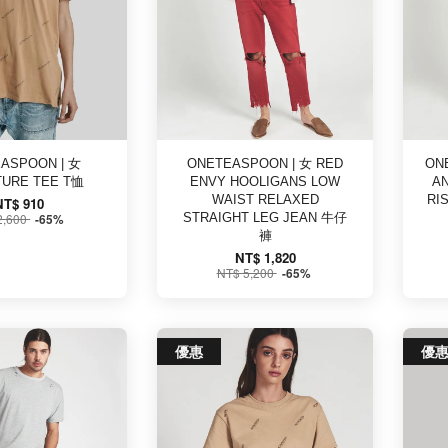
ASPOON | 女
ONETEASPOON | 女 RED
ON
TURE TEE T恤
ENVY HOOLIGANS LOW
A
WAIST RELAXED
RI
NT$ 910
2,600
STRAIGHT LEG JEAN 牛仔
-65%
褲
NT$ 1,820
NT$ 5,200
-65%
優惠
優