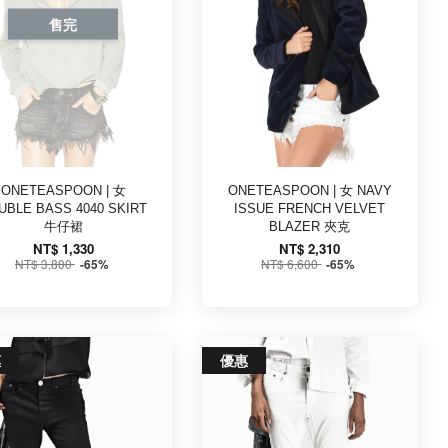
售完
ONETEASPOON | 女
ONETEASPOON | 女 NAVY
UBLE BASS 4040 SKIRT
ISSUE FRENCH VELVET
牛仔裙
BLAZER 夾克
NT$ 1,330
NT$ 2,310
NT$ 3,800
NT$ 6,600
-65%
-65%
惠
優惠