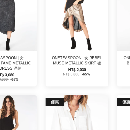
ASPOON | 女
ONETEASPOON | 女 REBEL
ON
 FAME METALLIC
MUSE METALLIC SKIRT 裙
B
 DRESS 洋裝
NT$ 2,030
NT$ 5,800
-65%
T$ 3,080
8,800
-65%
優惠
優