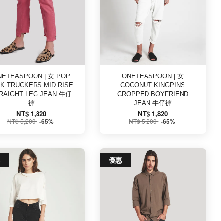
NETEASPOON | 女 POP
ONETEASPOON | 女
NK TRUCKERS MID RISE
COCONUT KINGPINS
RAIGHT LEG JEAN 牛仔
CROPPED BOYFRIEND
褲
JEAN 牛仔褲
NT$ 1,820
NT$ 1,820
NT$ 5,200
NT$ 5,200
-65%
-65%
惠
優惠