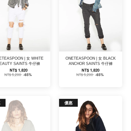
ETEASPOON | 女 WHITE
ONETEASPOON | 女 BLACK
EAUTY SAINTS 牛仔褲
ANCHOR SAINTS 牛仔褲
NT$ 1,820
NT$ 1,820
NT$ 5,200
NT$ 5,200
-65%
-65%
惠
優惠