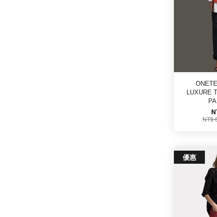
ONETE
LUXURE 
P
N
NT$ 
優惠