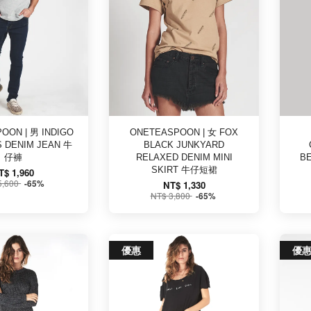
OON | 男 INDIGO
ONETEASPOON | 女 FOX
 DENIM JEAN 牛
BLACK JUNKYARD
仔褲
RELAXED DENIM MINI
B
SKIRT 牛仔短裙
T$ 1,960
5,600
-65%
NT$ 1,330
NT$ 3,800
-65%
優惠
優