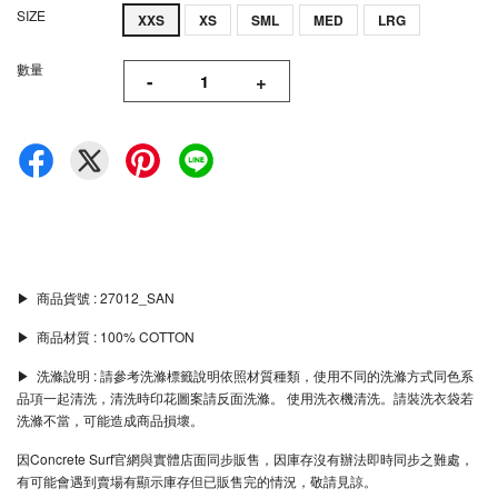
SIZE
XXS
XS
SML
MED
LRG
數量
-
+
▶︎ 商品貨號 : 27012_SAN
▶︎ 商品材質 : 100% COTTON
▶︎ 洗滌說明 : 請參考洗滌標籤說明依照材質種類，使用不同的洗滌方式同色系
品項一起清洗，清洗時印花圖案請反面洗滌。 使用洗衣機清洗。請裝洗衣袋若
洗滌不當，可能造成商品損壞。
因Concrete Surf官網與實體店面同步販售，因庫存沒有辦法即時同步之難處，
有可能會遇到賣場有顯示庫存但已販售完的情況，敬請見諒。