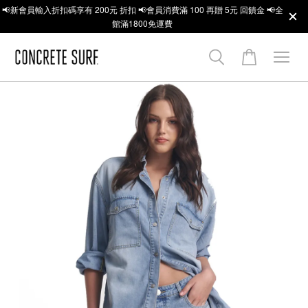
📢新會員輸入折扣碼享有 200元 折扣 📢會員消費滿 100 再贈 5元 回饋金 📢全
館滿1800免運費