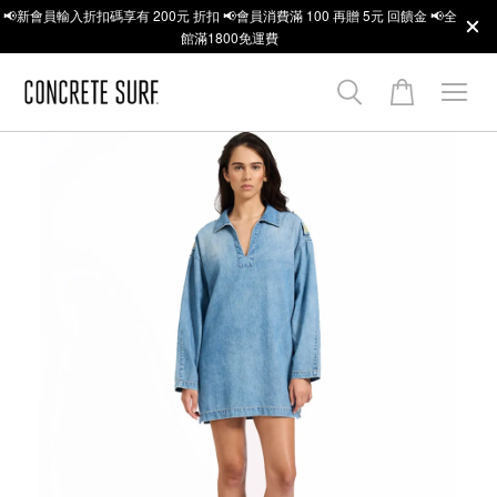
📢新會員輸入折扣碼享有 200元 折扣 📢會員消費滿 100 再贈 5元 回饋金 📢全
館滿1800免運費