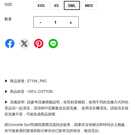
SIZE
XXS
XS
SML
MED
數量
-
+
▶︎ 商品貨號 : 27194_PAC
▶︎ 商品材質 : 100% COTTON
▶︎ 洗滌說明 : 請參考洗滌標籤說明，依照材質種類，使用不同的洗滌方式同色
系品項一起清洗，清洗時印花圖案請反面洗滌。 使用洗衣機清洗。請裝洗衣袋
若洗滌不當，可能造成商品損壞。
因Concrete Surf官網與實體店面同步販售，因庫存沒有辦法即時同步之難處，
有可能會遇到賣場有顯示庫存但已販售完的情況，敬請見諒。