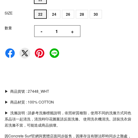
SIZE
22
24
26
28
30
數量
-
+
▶︎ 商品貨號 : 27448_WHT
▶︎ 商品材質 : 100% COTTON
▶︎ 洗滌說明 : 請參考洗滌標籤說明，依照材質種類，使用不同的洗滌方式同色
系品項一起清洗，清洗時印花圖案請反面洗滌。 使用洗衣機清洗。請裝洗衣袋
若洗滌不當，可能造成商品損壞。
因Concrete Surf官網與實體店面同步販售，因庫存沒有辦法即時同步之難處，