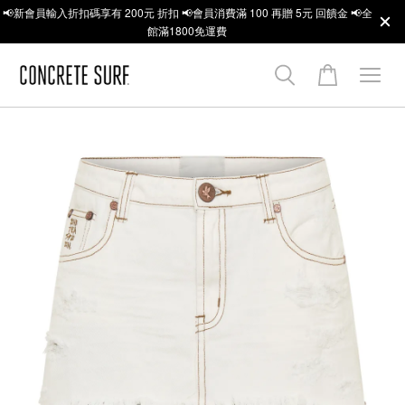
📢新會員輸入折扣碼享有 200元 折扣 📢會員消費滿 100 再贈 5元 回饋金 📢全
館滿1800免運費