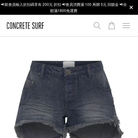
📢新會員輸入折扣碼享有 200元 折扣 📢會員消費滿 100 再贈 5元 回饋金 📢全
館滿1800免運費