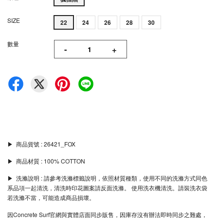
SIZE
22
24
26
28
30
數量
-
+
▶︎ 商品貨號 : 26421_FOX
▶︎ 商品材質 : 100% COTTON
▶︎ 洗滌說明 : 請參考洗滌標籤說明，依照材質種類，使用不同的洗滌方式同色
系品項一起清洗，清洗時印花圖案請反面洗滌。 使用洗衣機清洗。請裝洗衣袋
若洗滌不當，可能造成商品損壞。
因Concrete Surf官網與實體店面同步販售，因庫存沒有辦法即時同步之難處，