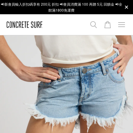
📢新會員輸入折扣碼享有 200元 折扣 📢會員消費滿 100 再贈 5元 回饋金 📢全
館滿1800免運費