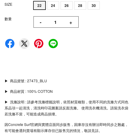
SIZE
22
24
26
28
30
數量
-
+
▶︎ 商品貨號 : 27473_BLU
▶︎ 商品材質 : 100% COTTON
▶︎ 洗滌說明 : 請參考洗滌標籤說明，依照材質種類，使用不同的洗滌方式同色
系品項一起清洗，清洗時印花圖案請反面洗滌。 使用洗衣機清洗。請裝洗衣袋
若洗滌不當，可能造成商品損壞。
因Concrete Surf官網與實體店面同步販售，因庫存沒有辦法即時同步之難處，
有可能會遇到賣場有顯示庫存但已販售完的情況，敬請見諒。