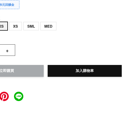
贈5元回饋金
E
XS
XS
SML
MED
+
立即購買
加入購物車