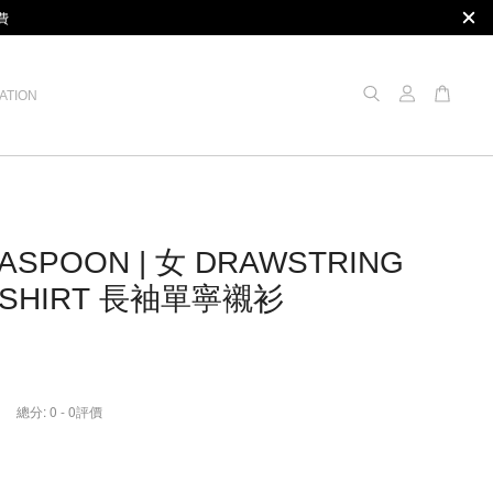
費
ATION
ASPOON | 女 DRAWSTRING
 SHIRT 長袖單寧襯衫
總分:
0
-
0
評價