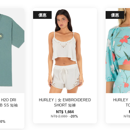
優惠
優惠
H2O DRI
HURLEY｜女 EMBROIDERED
HURLEY
UB SS 短袖
SHORT 短褲
T
NT$ 1,664
NT$ 2,080
NT$
-20%
20%