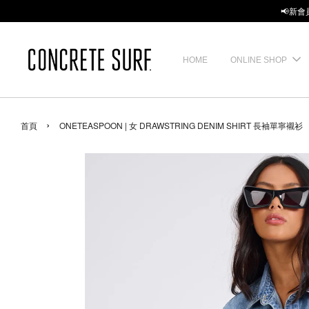
📢新會
HOME
ONLINE SHOP
›
首頁
ONETEASPOON | 女 DRAWSTRING DENIM SHIRT 長袖單寧襯衫