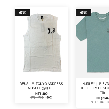
優惠
優惠
DEUS｜男 TOKYO ADDRESS
HURLEY｜男 EVD 
MUSCLE 短袖TEE
KELP CIRCLE SL
T恤
NT$ 890
NT$ 1,780
-50%
NT$ 944
NT$ 1,180
-