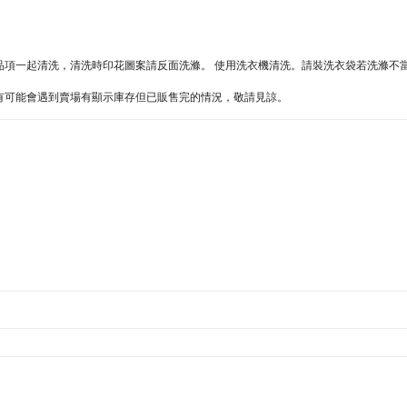
色系品項一起清洗，清洗時印花圖案請反面洗滌。 使用洗衣機清洗。請裝洗衣袋若洗滌不
難處，有可能會遇到賣場有顯示庫存但已販售完的情況，敬請見諒。