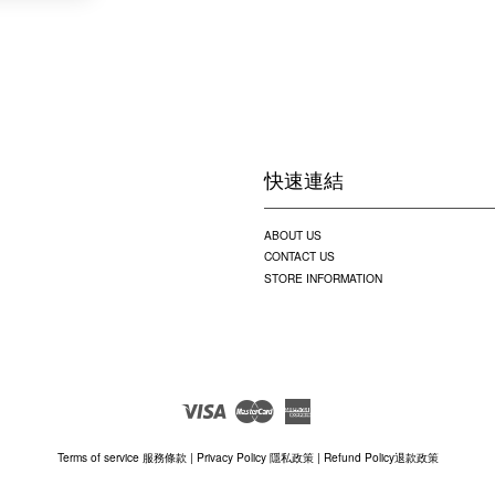
快速連結
ABOUT US
CONTACT US
STORE INFORMATION
Visa
Master
American
Express
Terms of service 服務條款
|
Privacy Policy 隱私政策
|
Refund Policy退款政策