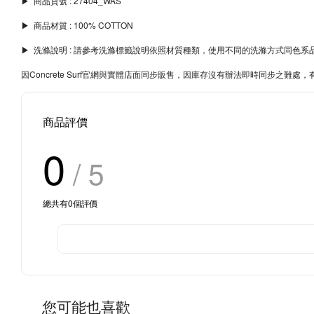
▶︎ 商品貨號 : 27404_WAS
▶︎ 商品材質 : 100% COTTON
▶︎ 洗滌說明 : 請參考洗滌標籤說明依照材質種類，使用不同的洗滌方式同
因Concrete Surf官網與實體店面同步販售，因庫存沒有辦法即時同步之
商品評價
0
/ 5
總共有
0
個評價
您可能也喜歡