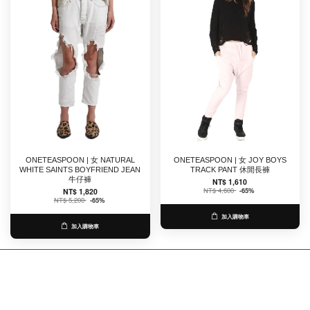
ONETEASPOON | 女 NATURAL
ONETEASPOON | 女 JOY BOYS
WHITE SAINTS BOYFRIEND JEAN
TRACK PANT 休閒長褲
牛仔褲
NT$ 1,610
NT$ 4,600
-65%
NT$ 1,820
NT$ 5,200
-65%
加入購物車
加入購物車