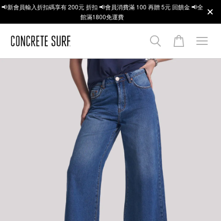
📢新會員輸入折扣碼享有 200元 折扣 📢會員消費滿 100 再贈 5元 回饋金 📢全
館滿1800免運費