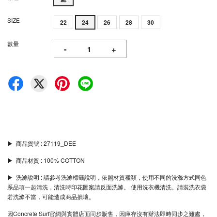
SIZE
22
24
26
28
30
數量
-
+
▶︎ 商品貨號 : 27119_DEE
▶︎ 商品材質 : 100% COTTON
▶︎ 洗滌說明 : 請參考洗滌標籤說明，依照材質種類，使用不同的洗滌方式同色
系品項一起清洗，清洗時印花圖案請反面洗滌。 使用洗衣機清洗。請裝洗衣袋
若洗滌不當，可能造成商品損壞。
因Concrete Surf官網與實體店面同步販售，因庫存沒有辦法即時同步之難處，