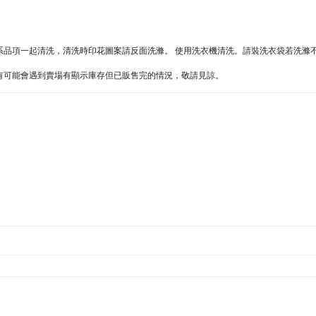
同色系品項一起清洗，清洗時印花圖案請反面洗滌。 使用洗衣機清洗。請裝洗衣袋若洗滌
難處，有可能會遇到賣場有顯示庫存但已販售完的情況，敬請見諒。