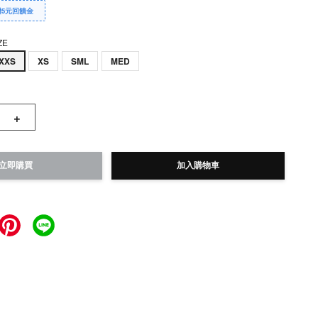
贈5元回饋金
ZE
XXS
XS
SML
MED
+
立即購買
加入購物車