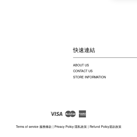
快速連結
ABOUT US
CONTACT US
STORE INFORMATION
Visa
Master
American
Express
Terms of service 服務條款
|
Privacy Policy 隱私政策
|
Refund Policy退款政策