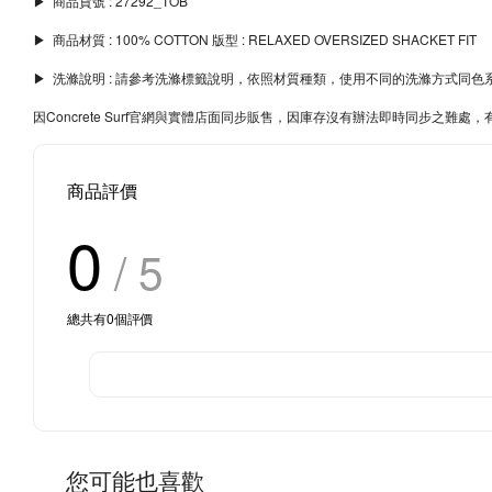
▶︎ 商品貨號 : 27292_TOB
▶︎ 商品材質 : 100% COTTON 版型 : RELAXED OVERSIZED SHACKET FIT
▶︎ 洗滌說明 : 請參考洗滌標籤說明，依照材質種類，使用不同的洗滌方式
因Concrete Surf官網與實體店面同步販售，因庫存沒有辦法即時同步之
商品評價
0
/ 5
總共有
0
個評價
您可能也喜歡