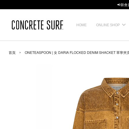
📢新會
HOME
ONLINE SHOP
›
首頁
ONETEASPOON | 女 DARIA FLOCKED DENIM SHACKET 單寧夾