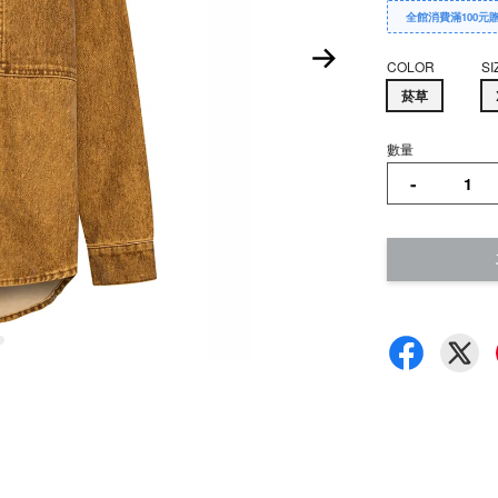
全館消費滿100元
COLOR
SI
菸草
數量
-