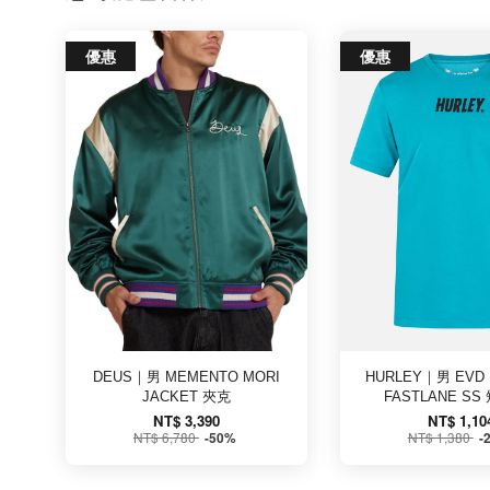
優惠
優惠
DEUS｜男 MEMENTO MORI
HURLEY｜男 EVD 
JACKET 夾克
FASTLANE SS
NT$ 3,390
NT$ 1,10
NT$ 6,780
NT$ 1,380
-50%
-