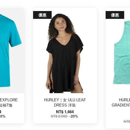
優惠
優惠
EXPLORE
HURLEY｜女 ULU LEAF
HURL
 短袖T恤
DRESS 洋裝
GRADIEN
4
NT$ 1,664
NT$ 2,080
20%
-20%
NT$