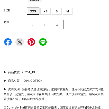
SIZE
XXS
XS
S
M
數量
-
+
▶︎ 商品貨號 : 26251_BLK
▶︎ 商品材質 : 100% COTTON
▶︎ 洗滌說明 : 請參考洗滌標籤說明，依照材質種類，使用不同的洗滌方式同色
系品項一起清洗，清洗時印花圖案請反面洗滌。 使用洗衣機清洗。請裝洗衣袋
若洗滌不當，可能造成商品損壞。
因Concrete Surf官網與實體店面同步販售，因庫存沒有辦法即時同步之難處，