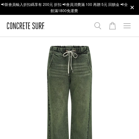
📢新會員輸入折扣碼享有 200元 折扣 📢會員消費滿 100 再贈 5元 回饋金 📢全
館滿1800免運費