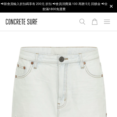
📢新會員輸入折扣碼享有 200元 折扣 📢會員消費滿 100 再贈 5元 回饋金 📢全
館滿1800免運費