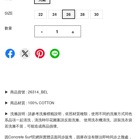
SIZE
22
24
26
28
30
數量
-
+
▶︎ 商品貨號 : 26314_BEL
▶︎ 商品材質 : 100% COTTON
▶︎ 洗滌說明 : 請參考洗滌標籤說明，依照材質種類，使用不同的洗滌方式同色
系品項一起清洗，清洗時印花圖案請反面洗滌。 使用洗衣機清洗。請裝洗衣袋
若洗滌不當，可能造成商品損壞。
因Concrete Surf官網與實體店面同步販售，因庫存沒有辦法即時同步之難處，