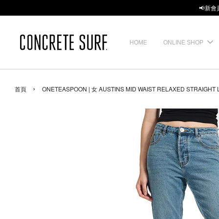
📢新會
HOME
ONLINE SHOP
›
首頁
ONETEASPOON | 女 AUSTINS MID WAIST RELAXED STRAIG