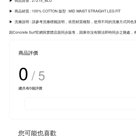
▶︎ 商品貨號 : 27215_BLU
▶︎ 商品材質 : 100% COTTON 版型 : MID WAIST STRAIGHT LEG FIT
▶︎ 洗滌說明 : 請參考洗滌標籤說明，依照材質種類，使用不同的洗滌方式
因Concrete Surf官網與實體店面同步販售，因庫存沒有辦法即時同步之
商品評價
0
/ 5
總共有
0
個評價
您可能也喜歡