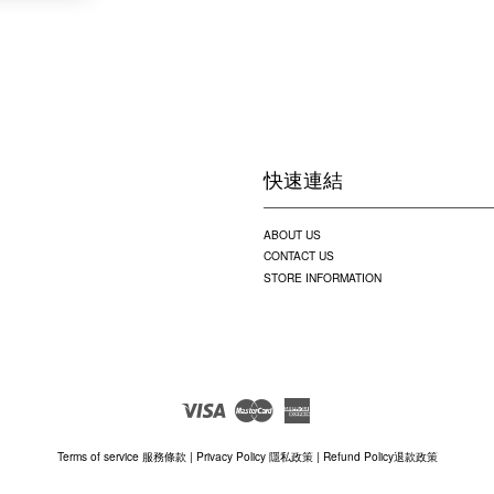
快速連結
ABOUT US
CONTACT US
STORE INFORMATION
Visa
Master
American
Express
Terms of service 服務條款
|
Privacy Policy 隱私政策
|
Refund Policy退款政策