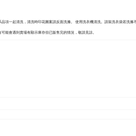
同色系品項一起清洗，清洗時印花圖案請反面洗滌。 使用洗衣機清洗。請裝洗衣袋若洗滌
難處，有可能會遇到賣場有顯示庫存但已販售完的情況，敬請見諒。