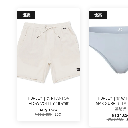
優惠
優惠
HURLEY｜男 PHANTOM
HURLEY｜女 W H
FLOW VOLLEY 18 短褲
MAX SURF BTTM
基尼褲
NT$ 1,984
NT$ 2,480
-20%
NT$ 1,82
NT$ 2,280
-