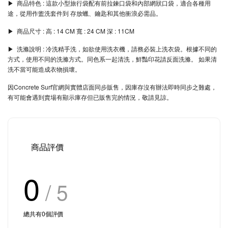
▶︎ 商品特色 : 這款小型旅行袋配有前拉鍊口袋和內部網狀口袋，適合各種用
途，從用作盥洗套件到 存放蠟、鑰匙和其他衝浪必需品。
▶︎ 商品尺寸 : 高 : 14 CM 寬 : 24 CM 深 : 11CM
▶︎ 洗滌說明 : 冷洗精手洗，如欲使用洗衣機，請務必裝上洗衣袋。根據不同的
方式，使用不同的洗滌方式。同色系一起清洗，鮮豔印花請反面洗滌。 如果清
洗不當可能造成衣物損壞。
因Concrete Surf官網與實體店面同步販售，因庫存沒有辦法即時同步之難處，
有可能會遇到賣場有顯示庫存但已販售完的情況，敬請見諒。
商品評價
0
/ 5
總共有
0
個評價