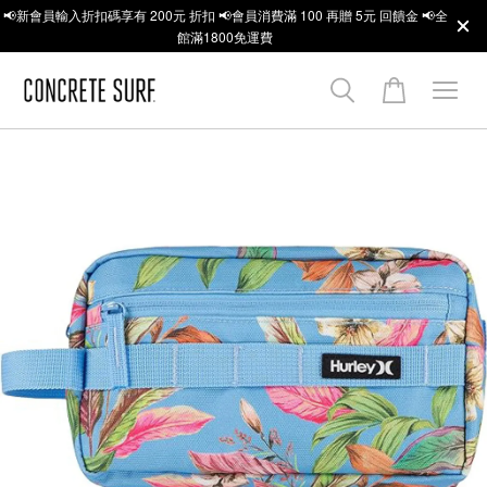
📢新會員輸入折扣碼享有 200元 折扣 📢會員消費滿 100 再贈 5元 回饋金 📢全
館滿1800免運費