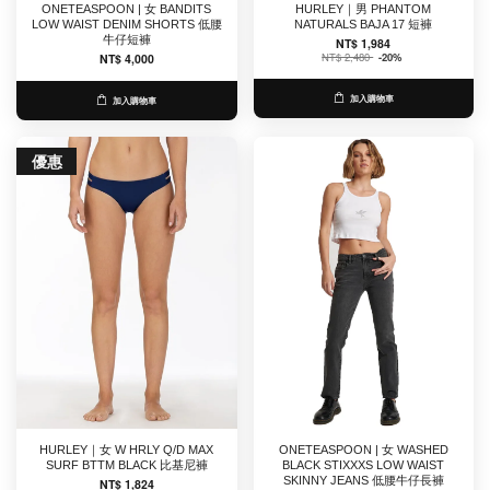
ONETEASPOON | 女 BANDITS
HURLEY｜男 PHANTOM
LOW WAIST DENIM SHORTS 低腰
NATURALS BAJA 17 短褲
牛仔短褲
NT$ 1,984
NT$ 2,480
-20%
NT$ 4,000
加入購物車
加入購物車
優惠
HURLEY｜女 W HRLY Q/D MAX
ONETEASPOON | 女 WASHED
SURF BTTM BLACK 比基尼褲
BLACK STIXXXS LOW WAIST
SKINNY JEANS 低腰牛仔長褲
NT$ 1,824