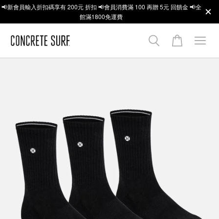
📢新會員輸入折扣碼享有 200元 折扣 📢會員消費滿 100 再贈 5元 回饋金 📢全
館滿1800免運費