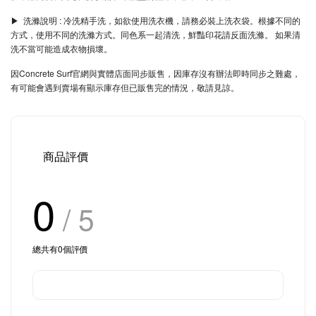
▶︎ 洗滌說明 : 冷洗精手洗，如欲使用洗衣機，請務必裝上洗衣袋。根據不同的
方式，使用不同的洗滌方式。同色系一起清洗，鮮豔印花請反面洗滌。 如果清
洗不當可能造成衣物損壞。
因Concrete Surf官網與實體店面同步販售，因庫存沒有辦法即時同步之難處，
有可能會遇到賣場有顯示庫存但已販售完的情況，敬請見諒。
商品評價
0
/ 5
總共有
0
個評價