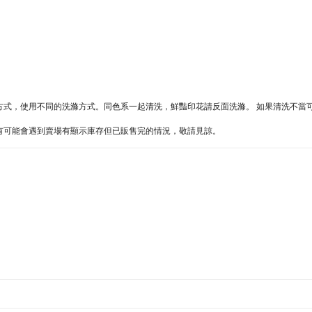
同的方式，使用不同的洗滌方式。同色系一起清洗，鮮豔印花請反面洗滌。 如果清洗不
難處，有可能會遇到賣場有顯示庫存但已販售完的情況，敬請見諒。