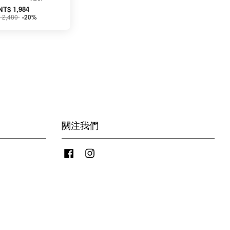
NT$ 1,984
 2,480
-20%
關注我們
Facebook
Instagram