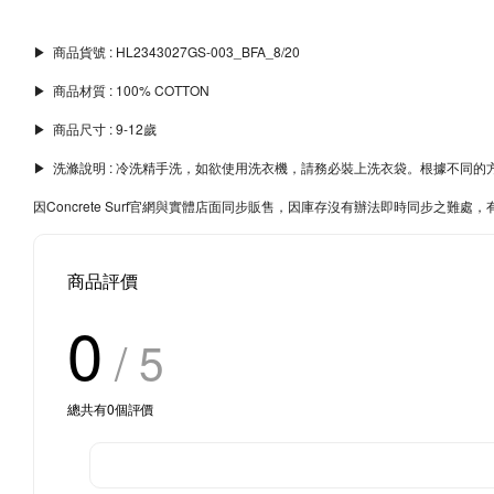
▶︎ 商品貨號 : HL2343027GS-003_BFA_8/20
▶︎ 商品材質 : 100% COTTON
▶︎ 商品尺寸 : 9-12歲
▶︎ 洗滌說明 : 冷洗精手洗，如欲使用洗衣機，請務必裝上洗衣袋。根據不
因Concrete Surf官網與實體店面同步販售，因庫存沒有辦法即時同步之
商品評價
0
/ 5
總共有
0
個評價