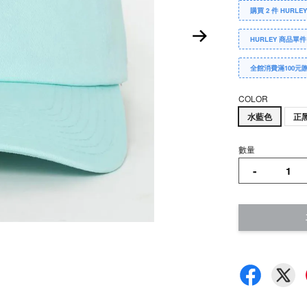
購買 2 件 HURLE
HURLEY 商品單件
全館消費滿100元
COLOR
水藍色
正
數量
-