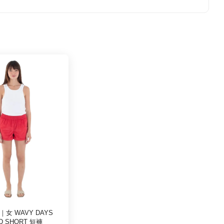
Y｜女 WAVY DAYS
D SHORT 短褲