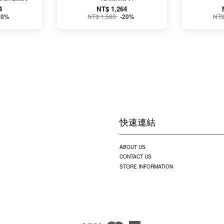
4
NT$ 1,264
NT$ 1,580
NT$
20%
-20%
快速連結
ABOUT US
CONTACT US
STORE INFORMATION
Visa
Master
American