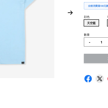
全館消費滿100元
顔色
天空藍
數量
-