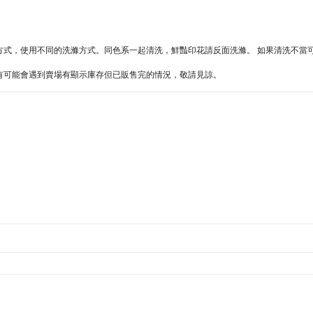
同的方式，使用不同的洗滌方式。同色系一起清洗，鮮豔印花請反面洗滌。 如果清洗不
難處，有可能會遇到賣場有顯示庫存但已販售完的情況，敬請見諒。