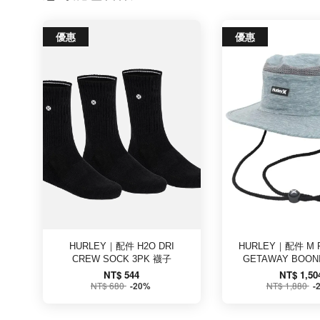
優惠
優惠
HURLEY｜配件 H2O DRI
HURLEY｜配件 M 
CREW SOCK 3PK 襪子
GETAWAY BOO
NT$ 544
NT$ 1,50
NT$ 680
NT$ 1,880
-20%
-