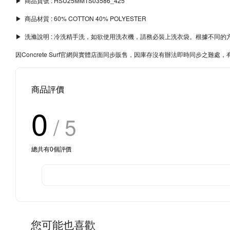
▶︎ 商品貨號 : HSU25MMTS03586_425
▶︎ 商品材質 : 60% COTTON 40% POLYESTER
▶︎ 洗滌說明 : 冷洗精手洗，如欲使用洗衣機，請務必裝上洗衣袋。根據不
因Concrete Surf官網與實體店面同步販售，因庫存沒有辦法即時同步之
商品評價
0
/ 5
總共有
0
個評價
您可能也喜歡