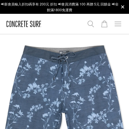
📢新會員輸入折扣碼享有 200元 折扣 📢會員消費滿 100 再贈 5元 回饋金 📢全
館滿1800免運費