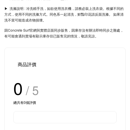
▶︎ 洗滌說明 : 冷洗精手洗，如欲使用洗衣機，請務必裝上洗衣袋。根據不同的
方式，使用不同的洗滌方式。同色系一起清洗，鮮豔印花請反面洗滌。 如果清
洗不當可能造成衣物損壞。
因Concrete Surf官網與實體店面同步販售，因庫存沒有辦法即時同步之難處，
有可能會遇到賣場有顯示庫存但已販售完的情況，敬請見諒。
商品評價
0
/ 5
總共有
0
個評價