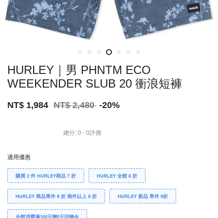
HURLEY｜男 PHNTM ECO
WEEKENDER SLUB 20 衝浪短褲
NT$ 1,984
NT$ 2,480
-20%
總分:
0
-
0
評價
適用優惠
購買 2 件 HURLEY商品 7 折
HURLEY 全館 8 折
HURLEY 商品單件 9 折 兩件以上 8 折
HURLEY 新品 單件 9折
全館消費滿100元贈5元回饋金