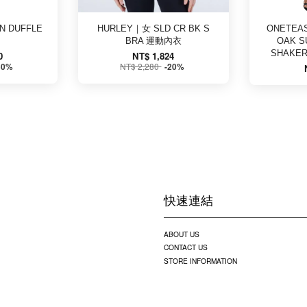
 DUFFLE
HURLEY｜女 SLD CR BK S
ONETEAS
BRA 運動內衣
OAK S
SHAKE
0
NT$ 1,824
NT$ 2,280
50%
-20%
快速連結
ABOUT US
CONTACT US
STORE INFORMATION