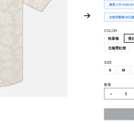
購買 2 件 HURLE
全館消費滿100元
COLOR
秋葉褐
骨
北極霓虹燈
SIZE
S
M
數量
-