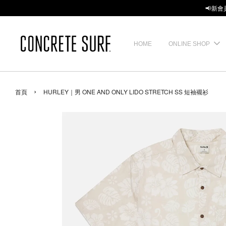
📢新會
HOME
ONLINE SHOP
›
首頁
HURLEY｜男 ONE AND ONLY LIDO STRETCH SS 短袖襯衫