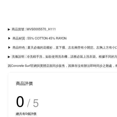
▶︎
商品貨號 : MVS0005570_H111
▶︎ 商品材質 : 55% COTTON 45% RAYON
▶︎ 商品特色 : 夏天必備的花襯衫，直下擺、左右兩旁有小開岔。左胸上方有小
▶︎
洗滌說明 : 冷洗精手洗，如欲使用洗衣機，請務必裝上洗衣袋。根據不同
因Concrete Surf官網與實體店面同步販售，因庫存沒有辦法即時同步之
商品評價
0
/ 5
總共有
0
個評價