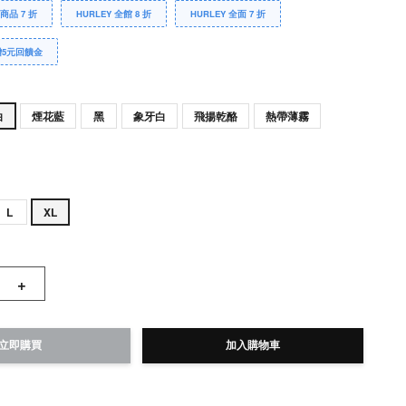
Y商品 7 折
HURLEY 全館 8 折
HURLEY 全面 7 折
贈5元回饋金
白
煙花藍
黑
象牙白
飛揚乾酪
熱帶薄霧
L
XL
+
立即購買
加入購物車