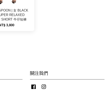
POON | 女 BLACK
UPER RELAXED
R SHORT 牛仔短褲
NT$ 3,800
關注我們
Facebook
Instagram