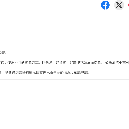
口袋。
的方式，使用不同的洗滌方式。同色系一起清洗，鮮豔印花請反面洗滌。 如果清洗不當
難處，有可能會遇到賣場有顯示庫存但已販售完的情況，敬請見諒。