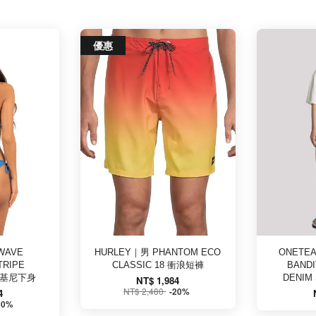
優惠
WAVE
HURLEY｜男 PHANTOM ECO
ONETEA
TRIPE
CLASSIC 18 衝浪短褲
BANDI
 比基尼下身
DENIM
NT$ 1,984
NT$ 2,480
-20%
4
20%