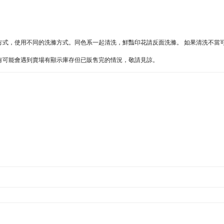
同的方式，使用不同的洗滌方式。同色系一起清洗，鮮豔印花請反面洗滌。 如果清洗不
難處，有可能會遇到賣場有顯示庫存但已販售完的情況，敬請見諒。