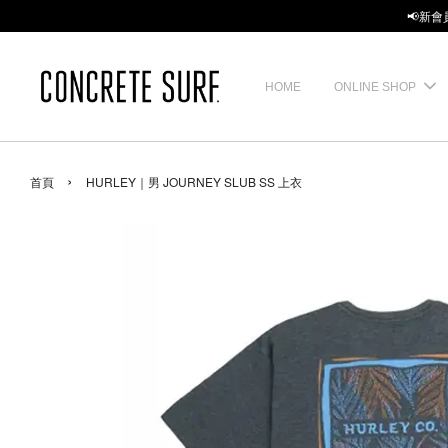
📢新會
HOME
ONLINE SHOP
›
首頁
HURLEY｜男 JOURNEY SLUB SS 上衣