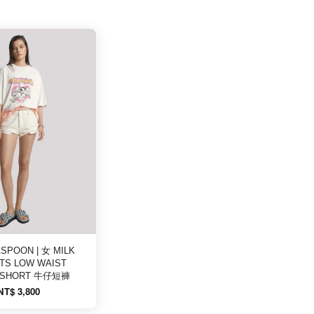
SPOON | 女 MILK
TS LOW WAIST
 SHORT 牛仔短褲
NT$ 3,800