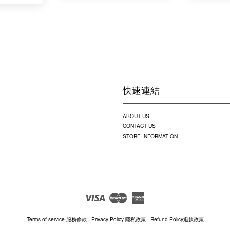
快速連結
ABOUT US
CONTACT US
STORE INFORMATION
Visa
Master
American
Express
Terms of service 服務條款
|
Privacy Policy 隱私政策
|
Refund Policy退款政策