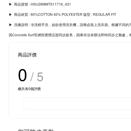
▶︎ 商品貨號 : HSU26MMTS11716_431
▶︎ 商品材質 : 60%COTTON 40% POLYESTER 版型 : REGULAR FIT
▶︎ 洗滌說明 : 冷洗精手洗，如欲使用洗衣機，請務必裝上洗衣袋。根據不
因Concrete Surf官網與實體店面同步販售，因庫存沒有辦法即時同步之
商品評價
0
/ 5
總共有
0
個評價