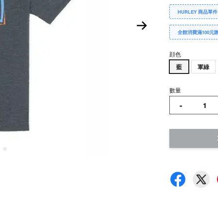
HURLEY 商品單件
全館消費滿100元
顔色
藍
軍綠
數量
-