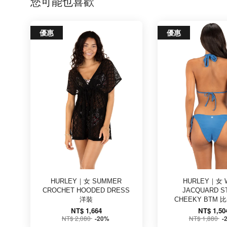
您可能也喜歡
優惠
優惠
HURLEY｜女 SUMMER
HURLEY｜女 
CROCHET HOODED DRESS
JACQUARD S
洋裝
CHEEKY BTM
NT$ 1,664
NT$ 1,50
NT$ 2,080
NT$ 1,880
-20%
-