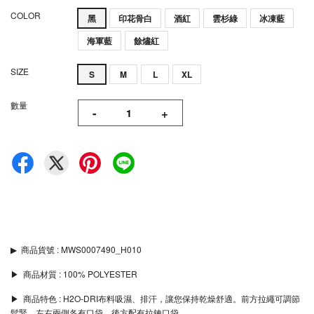
COLOR
黑
印花骨白
酒紅
雲杉綠
冰凍藍
海軍藍
餘燼紅
SIZE
S
M
L
XL
數量
-
+
▶︎
商品貨號 : MWS0007490_H010
▶︎ 商品材質 : 100% POLYESTER
▶︎ 商品特色 : H2O-DRI布料吸濕、排汗，讓您保持乾燥舒適。前方拉繩可調節
鬆緊，左右兩側各有口袋，後方配有拉鍊口袋。