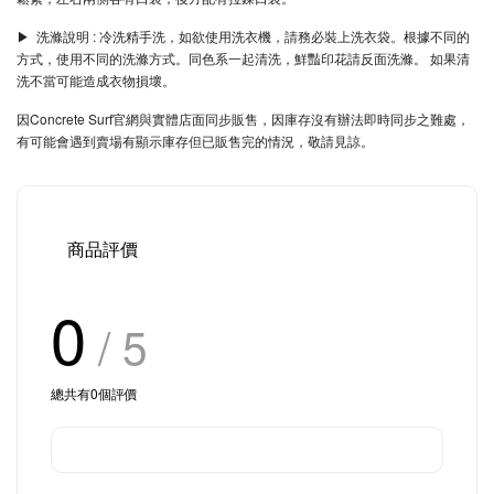
▶︎ 洗滌說明 : 冷洗精手洗，如欲使用洗衣機，請務必裝上洗衣袋。根據不同的
方式，使用不同的洗滌方式。同色系一起清洗，鮮豔印花請反面洗滌。 如果清
洗不當可能造成衣物損壞。
因Concrete Surf官網與實體店面同步販售，因庫存沒有辦法即時同步之難處，
有可能會遇到賣場有顯示庫存但已販售完的情況，敬請見諒。
商品評價
0
/ 5
總共有
0
個評價