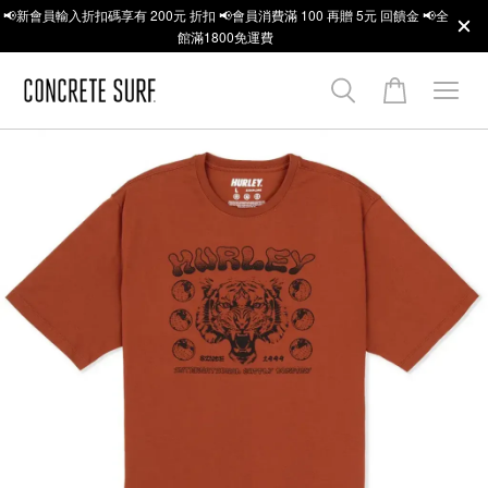
📢新會員輸入折扣碼享有 200元 折扣 📢會員消費滿 100 再贈 5元 回饋金 📢全
館滿1800免運費