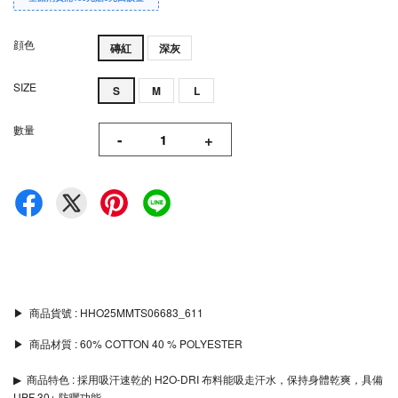
顔色
磚紅
深灰
SIZE
S
M
L
數量
-
+
▶︎ 商品貨號 : HHO25MMTS06683_611
▶︎ 商品材質 : 60% COTTON 40 % POLYESTER
▶︎ 商品特色 : 採用吸汗速乾的 H2O-DRI 布料能吸走汗水，保持身體乾爽，具備
UPF 30+ 防曬功能