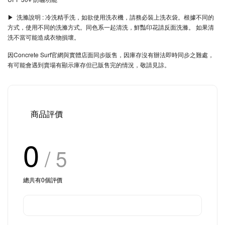
▶︎ 洗滌說明 : 冷洗精手洗，如欲使用洗衣機，請務必裝上洗衣袋。根據不同的
方式，使用不同的洗滌方式。同色系一起清洗，鮮豔印花請反面洗滌。 如果清
洗不當可能造成衣物損壞。
因Concrete Surf官網與實體店面同步販售，因庫存沒有辦法即時同步之難處，
有可能會遇到賣場有顯示庫存但已販售完的情況，敬請見諒。
商品評價
0
/ 5
總共有
0
個評價