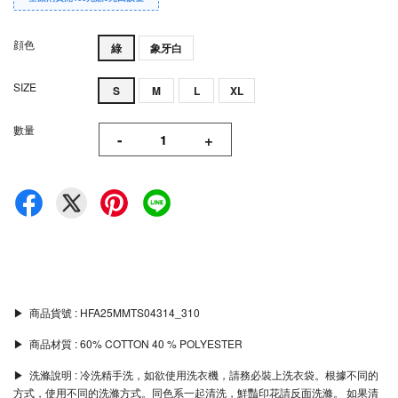
顔色
綠
象牙白
SIZE
S
M
L
XL
數量
-
+
▶︎ 商品貨號 : HFA25MMTS04314_310
▶︎ 商品材質 : 60% COTTON 40 % POLYESTER
▶︎ 洗滌說明 : 冷洗精手洗，如欲使用洗衣機，請務必裝上洗衣袋。根據不同的
方式，使用不同的洗滌方式。同色系一起清洗，鮮豔印花請反面洗滌。 如果清