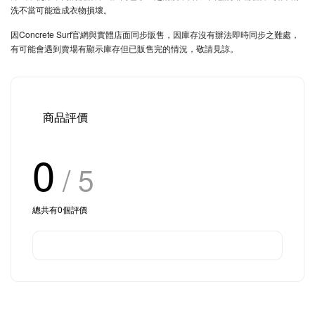
洗不當可能造成衣物損壞。
因Concrete Surf官網與實體店面同步販售，因庫存沒有辦法即時同步之難處，
有可能會遇到賣場有顯示庫存但已販售完的情況，敬請見諒。
商品評價
0
/ 5
總共有
0
個評價