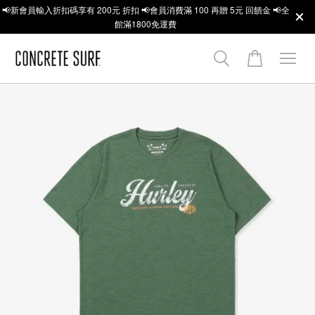
📢新會員輸入折扣碼享有 200元 折扣 📢會員消費滿 100 再贈 5元 回饋金 📢全
館滿1800免運費