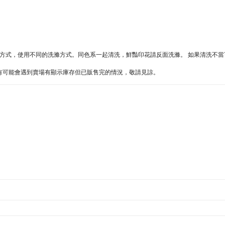
不同的方式，使用不同的洗滌方式。同色系一起清洗，鮮豔印花請反面洗滌。 如果清洗不
難處，有可能會遇到賣場有顯示庫存但已販售完的情況，敬請見諒。