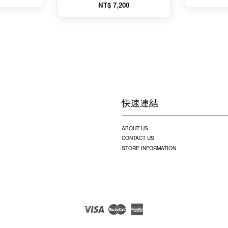
NT$ 7,200
快速連結
ABOUT US
CONTACT US
STORE INFORMATION
Visa
Master
American
Express