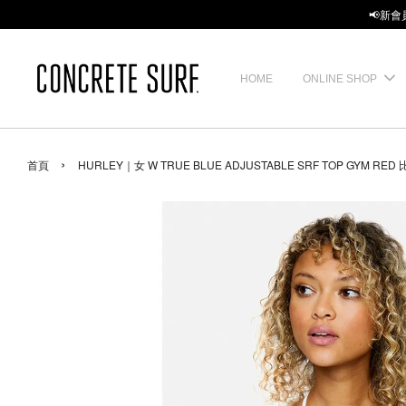
📢新會
HOME
ONLINE SHOP
›
首頁
HURLEY｜女 W TRUE BLUE ADJUSTABLE SRF TOP GYM RED