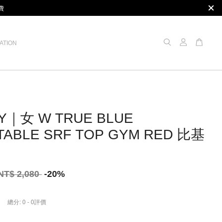
費
ATION
Y｜女 W TRUE BLUE
TABLE SRF TOP GYM RED 比基
NT$ 2,080
-20%
總分:
0
-
0
評價