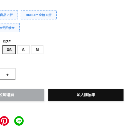
Y商品 7 折
HURLEY 全館 8 折
贈5元回饋金
SIZE
XS
S
M
+
立即購買
加入購物車