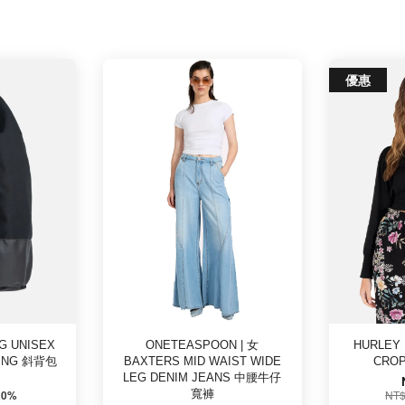
優惠
 UNISEX
ONETEASPOON | 女
HURLEY
RING 斜背包
BAXTERS MID WAIST WIDE
CRO
LEG DENIM JEANS 中腰牛仔
寬褲
NT$
20%