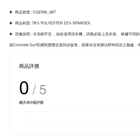
▶︎ 商品貨號 : CQ2396_687
▶︎ 商品材質: 78% POLYESTER 22% SPANDEX
▶︎ 洗滌說明 : 冷洗精手洗 ，如欲使用洗衣機，請務必裝上洗衣袋。 根據
因Concrete Surf官網與實體店面同步販售，因庫存沒有辦法即時同步之
商品評價
0
/ 5
總共有
0
個評價