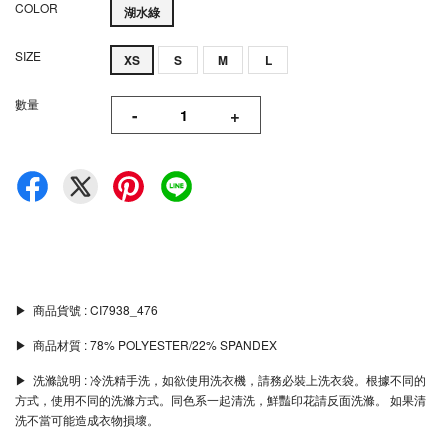
COLOR
湖水綠
SIZE
XS
S
M
L
數量
-
+
▶︎ 商品貨號 : CI7938_476
▶︎ 商品材質 : 78% POLYESTER/22% SPANDEX
▶︎ 洗滌說明 : 冷洗精手洗，如欲使用洗衣機，請務必裝上洗衣袋。根據不同的
方式，使用不同的洗滌方式。同色系一起清洗，鮮豔印花請反面洗滌。 如果清
洗不當可能造成衣物損壞。