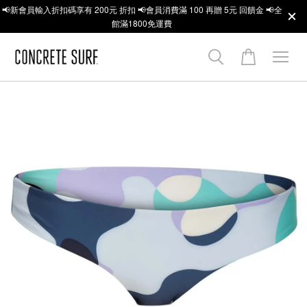
📢新會員輸入折扣碼享有 200元 折扣 📢會員消費滿 100 再贈 5元 回饋金 📢全
館滿1800免運費