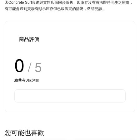
因Concrete Surf官網與實體店面同步販售，因庫存沒有辦法即時同步之難處，
有可能會遇到賣場有顯示庫存但已販售完的情況，敬請見諒。
商品評價
0
/ 5
總共有
0
個評價
您可能也喜歡