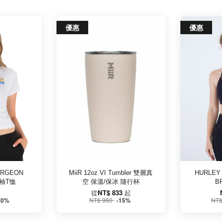
優惠
優惠
URGEON
MiiR 12oz VI Tumbler 雙層真
HURLEY
短袖T恤
空 保溫/保冰 隨行杯
B
從
NT$ 833
起
NT$ 980
NT$
20%
-15%