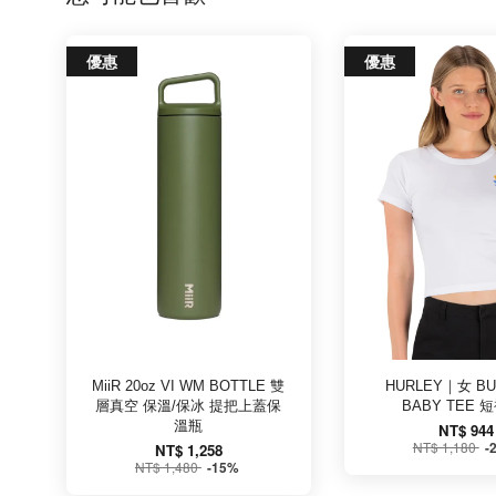
優惠
優惠
MiiR 20oz VI WM BOTTLE 雙
HURLEY｜女 B
層真空 保溫/保冰 提把上蓋保
BABY TEE 
溫瓶
NT$ 944
NT$ 1,180
-
NT$ 1,258
NT$ 1,480
-15%