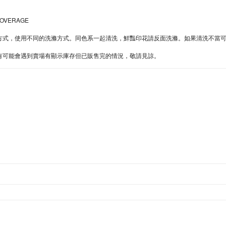
COVERAGE
同的方式，使用不同的洗滌方式。同色系一起清洗，鮮豔印花請反面洗滌。如果清洗不當
難處，有可能會遇到賣場有顯示庫存但已販售完的情況，敬請見諒。