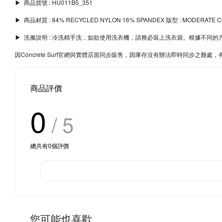
▶︎ 商品貨號 : HU011B5_351
▶︎ 商品材質 : 84% RECYCLED NYLON 16% SPANDEX 版型 : MODERATE 
▶︎ 洗滌說明 : 冷洗精手洗，如欲使用洗衣機，請務必裝上洗衣袋。根據不
因Concrete Surf官網與實體店面同步販售，因庫存沒有辦法即時同步之
商品評價
0
/ 5
總共有
0
個評價
您可能也喜歡