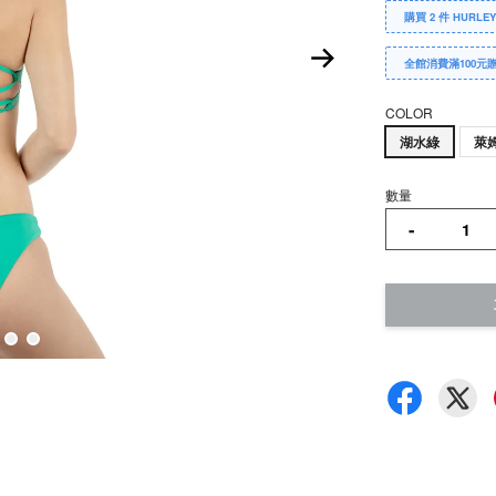
購買 2 件 HURLE
全館消費滿100元
COLOR
湖水綠
萊
數量
-