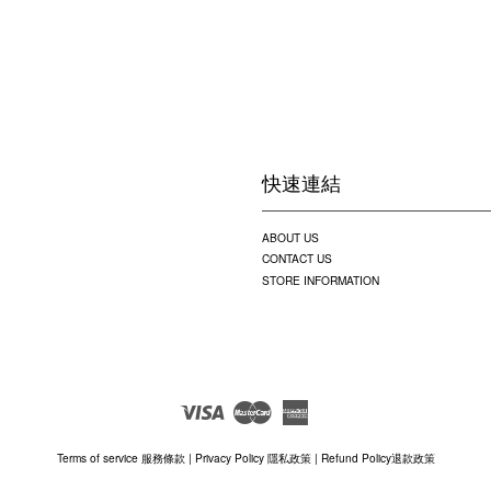
快速連結
ABOUT US
CONTACT US
STORE INFORMATION
Visa
Master
American
Express
Terms of service 服務條款
|
Privacy Policy 隱私政策
|
Refund Policy退款政策