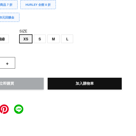
Y商品 7 折
HURLEY 全館 8 折
贈5元回饋金
SIZE
姆綠
XS
S
M
L
+
立即購買
加入購物車