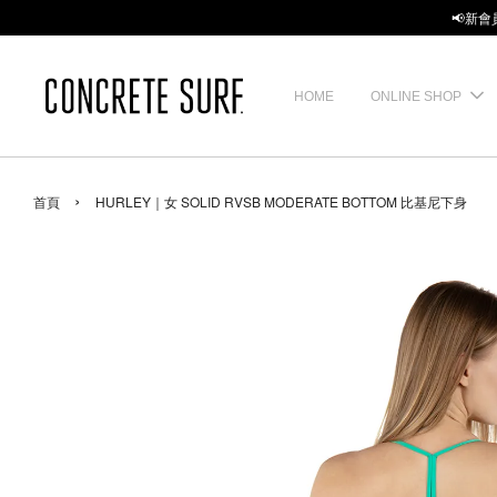
📢新會
HOME
ONLINE SHOP
›
首頁
HURLEY｜女 SOLID RVSB MODERATE BOTTOM 比基尼下身