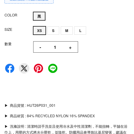
COLOR
黑
SIZE
XS
S
M
L
數量
-
+
▶︎ 商品貨號 : HUT26P031_001
▶︎ 商品材質 : 84% RECYCLED NYLON 16% SPANDEX
▶︎ 洗滌說明 : 清潔時請手洗並且使用冷水及中性清潔劑，不能扭轉，平舖在浴
巾上，用壓的方式將水分壓乾，並陰乾。防曬用品會導致比基尼變黃，建議在