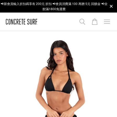
📢新會員輸入折扣碼享有 200元 折扣 📢會員消費滿 100 再贈 5元 回饋金 📢全
館滿1800免運費