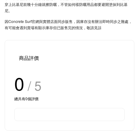
穿上比基尼前幾十分鐘就擦防曬，不管如何樣防曬用品都要避開塗抹到比基
尼。
因Concrete Surf官網與實體店面同步販售，因庫存沒有辦法即時同步之難處，
有可能會遇到賣場有顯示庫存但已販售完的情況，敬請見諒
商品評價
0
/ 5
總共有
0
個評價