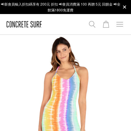
📢新會員輸入折扣碼享有 200元 折扣 📢會員消費滿 100 再贈 5元 回饋金 📢全
館滿1800免運費