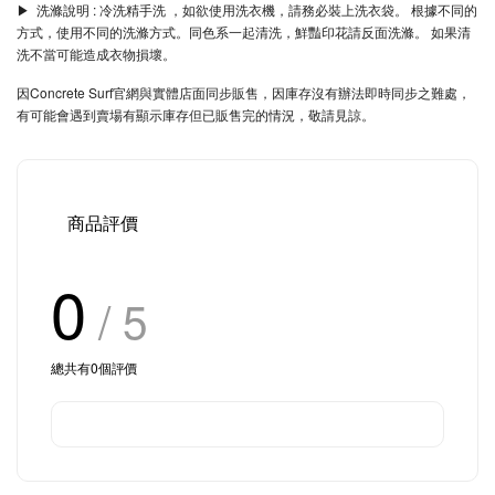
▶︎ 洗滌說明 : 冷洗精手洗 ，如欲使用洗衣機，請務必裝上洗衣袋。 根據不同的
方式，使用不同的洗滌方式。同色系一起清洗，鮮豔印花請反面洗滌。 如果清
洗不當可能造成衣物損壞。
因Concrete Surf官網與實體店面同步販售，因庫存沒有辦法即時同步之難處，
有可能會遇到賣場有顯示庫存但已販售完的情況，敬請見諒。
商品評價
0
/ 5
總共有
0
個評價