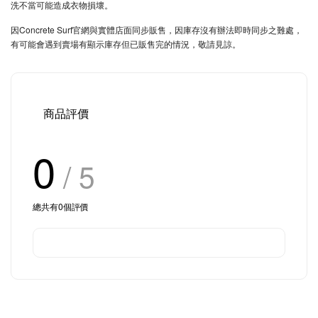
洗不當可能造成衣物損壞。
因Concrete Surf官網與實體店面同步販售，因庫存沒有辦法即時同步之難處，
有可能會遇到賣場有顯示庫存但已販售完的情況，敬請見諒。
商品評價
0
/ 5
總共有
0
個評價