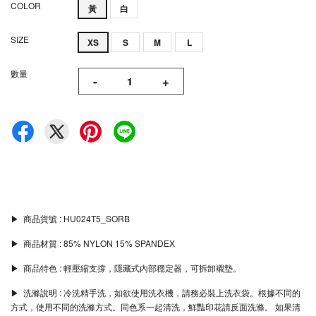
COLOR
黃
白
SIZE
XS
S
M
L
數量
-
+
▶︎ 商品貨號 : HU024T5_SORB
▶︎ 商品材質 : 85% NYLON 15% SPANDEX
▶︎ 商品特色 : 輕壓縮支撐，隱藏式內部穩定器，可拆卸襯墊。
▶︎ 洗滌說明 : 冷洗精手洗，如欲使用洗衣機，請務必裝上洗衣袋。根據不同的
方式，使用不同的洗滌方式。同色系一起清洗，鮮豔印花請反面洗滌。 如果清