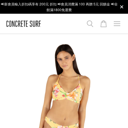
📢新會員輸入折扣碼享有 200元 折扣 📢會員消費滿 100 再贈 5元 回饋金 📢全
館滿1800免運費