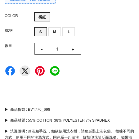
COLOR
橘紅
SIZE
S
M
L
數量
-
+
▶︎ 商品貨號 : BV1770_698
▶︎ 商品材質 : 55% COTTON 38% POLYESTER 7% SPADNEX
▶︎ 洗滌說明 : 冷洗精手洗 ，如欲使用洗衣機，請務必裝上洗衣袋。 根據不同的
方式，使用不同的洗滌方式。同色系一起清洗，鮮豔印花請反面洗滌。 如果清