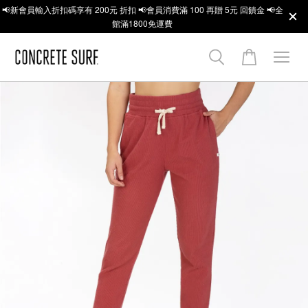
📢新會員輸入折扣碼享有 200元 折扣 📢會員消費滿 100 再贈 5元 回饋金 📢全
館滿1800免運費