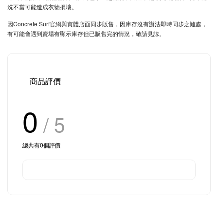
洗不當可能造成衣物損壞。
因Concrete Surf官網與實體店面同步販售，因庫存沒有辦法即時同步之難處，
有可能會遇到賣場有顯示庫存但已販售完的情況，敬請見諒。
商品評價
0
/ 5
總共有
0
個評價