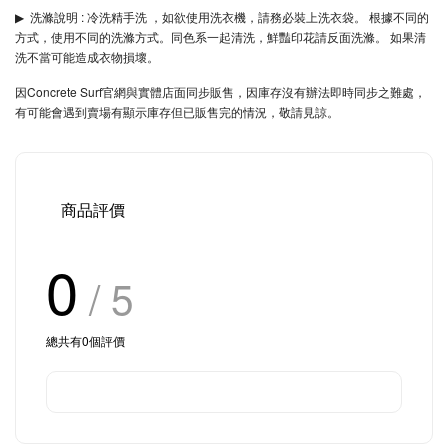
▶︎
洗滌說明 : 冷洗精手洗 ，如欲使用洗衣機，請務必裝上洗衣袋。 根據不同的
方式，使用不同的洗滌方式。同色系一起清洗，鮮豔印花請反面洗滌。 如果清
洗不當可能造成衣物損壞。
因Concrete Surf官網與實體店面同步販售，因庫存沒有辦法即時同步之難處，
有可能會遇到賣場有顯示庫存但已販售完的情況，敬請見諒。
商品評價
0
/ 5
總共有
0
個評價