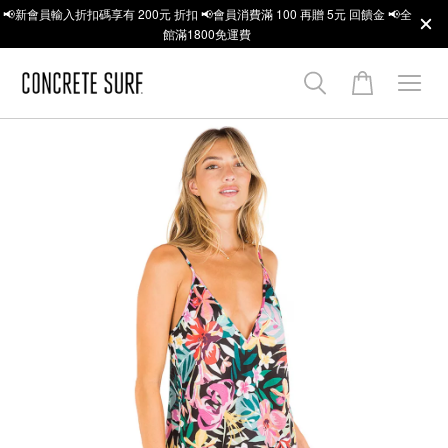
📢新會員輸入折扣碼享有 200元 折扣 📢會員消費滿 100 再贈 5元 回饋金 📢全
館滿1800免運費